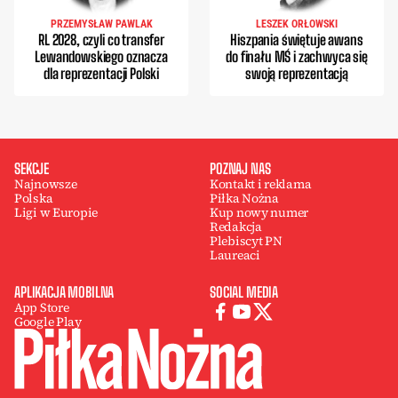
PRZEMYSŁAW PAWLAK
LESZEK ORŁOWSKI
RL 2028, czyli co transfer
Hiszpania świętuje awans
Lewandowskiego oznacza
do finału MŚ i zachwyca się
dla reprezentacji Polski
swoją reprezentacją
SEKCJE
POZNAJ NAS
Najnowsze
Kontakt i reklama
Polska
Piłka Nożna
Ligi w Europie
Kup nowy numer
Redakcja
Plebiscyt PN
Laureaci
APLIKACJA MOBILNA
SOCIAL MEDIA
App Store
Google Play