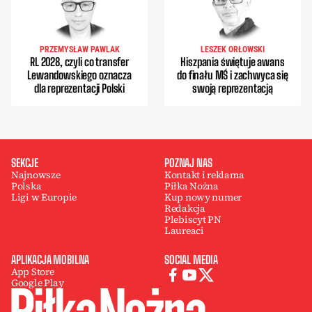
PRZEMYSŁAW PAWLAK
LESZEK ORŁOWSKI
RL 2028, czyli co transfer
Hiszpania świętuje awans
Lewandowskiego oznacza
do finału MŚ i zachwyca się
dla reprezentacji Polski
swoją reprezentacją
SEKCJE
POZNAJ NAS
Najnowsze
Kontakt i reklama
Polska
Piłka Nożna
Ligi w Europie
Kup nowy numer
Redakcja
Plebiscyt PN
Laureaci
APLIKACJA MOBILNA
SOCIAL MEDIA
App Store
Google Play