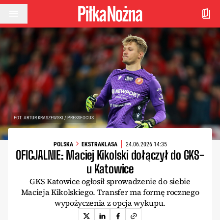
Przejdź do treści
FOT. ARTUR KRASZEWSKI / PRESSFOCUS
POLSKA
EKSTRAKLASA
24.06.2026 14:35
OFICJALNIE: Maciej Kikolski dołączył do GKS-
u Katowice
GKS Katowice ogłosił sprowadzenie do siebie
Macieja Kikolskiego. Transfer ma formę rocznego
wypożyczenia z opcja wykupu.