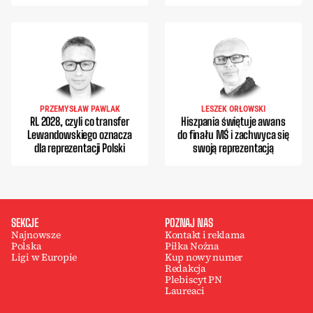
PRZEMYSŁAW PAWLAK
LESZEK ORŁOWSKI
RL 2028, czyli co transfer
Hiszpania świętuje awans
Lewandowskiego oznacza
do finału MŚ i zachwyca się
dla reprezentacji Polski
swoją reprezentacją
SEKCJE
POZNAJ NAS
Najnowsze
Kontakt i reklama
Polska
Piłka Nożna
Ligi w Europie
Kup nowy numer
Redakcja
Plebiscyt PN
Laureaci