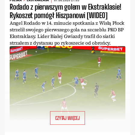
POLSKA
EKSTRAKLASA
07.08.2026 21:03
Rodado z pierwszym golem w Ekstraklasie!
Rykoszet pomógł Hiszpanowi [WIDEO]
Angel Rodado w 14. minucie spotkania z Wisłą Płock
strzelił swojego pierwszego gola na szczeblu PKO BP
Ekstraklasy. Lider Białej Gwiazdy trafił do siatki
strzałem z dystansu po rykoszecie od obrońcy.
CZYTAJ WIĘCEJ