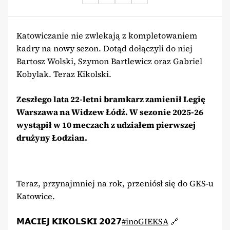
Katowiczanie nie zwlekają z kompletowaniem
kadry na nowy sezon. Dotąd dołączyli do niej
Bartosz Wolski, Szymon Bartlewicz oraz Gabriel
Kobylak. Teraz Kikolski.
Zeszłego lata 22-letni bramkarz zamienił Legię
Warszawa na Widzew Łódź. W sezonie 2025-26
wystąpił w 10 meczach z udziałem pierwszej
drużyny Łodzian.
Teraz, przynajmniej na rok, przeniósł się do GKS-u
Katowice.
𝗠𝗔𝗖𝗜𝗘𝗝 𝗞𝗜𝗞𝗢𝗟𝗦𝗞𝗜 𝟮𝟬𝟮𝟳
#inoGIEKSA
🔗