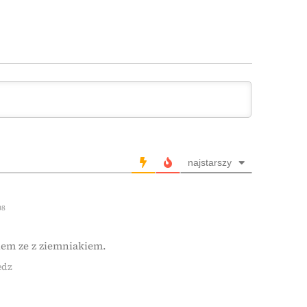
najstarszy
08
lem ze z ziemniakiem.
edz