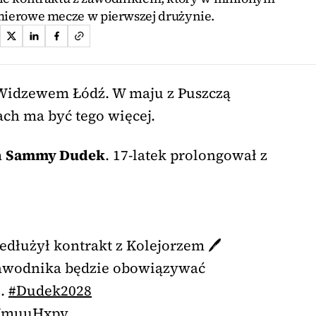
mierowe mecze w pierwszej drużynie.
 Widzewem Łódź. W maju z Puszczą
ach ma być tego więcej.
m
Sammy Dudek
. 17-latek prolongował z
edłużył kontrakt z Kolejorzem 🖊️
wodnika będzie obowiązywać
u.
#Dudek2028
XXmuuHxpy