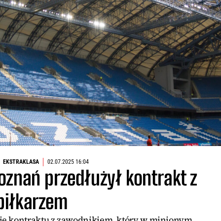
EKSTRAKLASA
02.07.2025 16:04
oznań przedłużył kontrakt z
piłkarzem
nie kontraktu z zawodnikiem, który w minionym