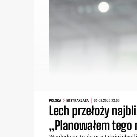
POLSKA
EKSTRAKLASA
06.08.2026 23:05
Lech przełoży najbl
„Planowałem tego n
Wygląda na to, że w ostatniej chwil