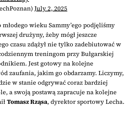
LechPoznan)
July 2, 2025
o młodego wieku Sammy’ego podjęliśmy
rwszej drużyny, żeby mógł jeszcze
tego czasu zdążył nie tylko zadebiutować w
i codziennym treningom przy Bułgarskiej
odnikiem. Jest gotowy na kolejne
ód zaufania, jakim go obdarzamy. Liczymy,
dzie w stanie odgrywać coraz bardziej
le, a swoją postawą zapracuje na kolejne
mił
Tomasz Rząsa
, dyrektor sportowy Lecha.