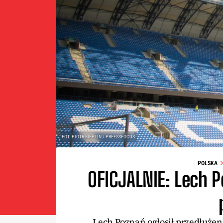
FOT. PIOTR KIEPLIN / PREESSFOCUS
POLSKA
OFICJALNIE: Lech P
Lech Poznań ogłosił przedłuże