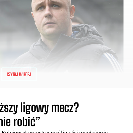
CZYTAJ WIĘCEJ
iższy ligowy mecz?
ie robić”
i Kolejorz skorzysta z możliwości przełożenia