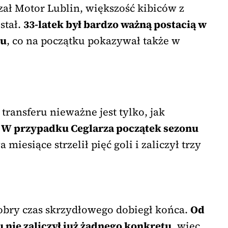
ał Motor Lublin, większość kibiców z
stał.
33-latek był bardzo ważną postacią w
ku
, co na początku pokazywał także w
transferu nieważne jest tylko, jak
.
W przypadku Ceglarza początek sezonu
 miesiące strzelił pięć goli i zaliczył trzy
obry czas skrzydłowego dobiegł końca.
Od
 nie zaliczył już żadnego konkretu
, więc