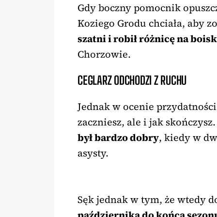
Gdy boczny pomocnik opuszcz
Koziego Grodu chciała, aby zo
szatni i robił różnicę na bois
Chorzowie.
CEGLARZ ODCHODZI Z RUCHU
Jednak w ocenie przydatności 
zaczniesz, ale i jak skończysz
był bardzo dobry
, kiedy w dwa
asysty.
Sęk jednak w tym, że wtedy d
października do końca sezonu