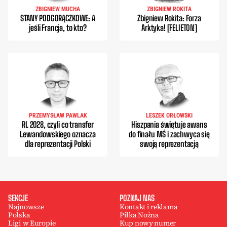
ZBIGNIEW MUCHA
ZBIGNIEW ROKITA
STANY PODGORĄCZKOWE: A
Zbigniew Rokita: Forza
jeśli Francja, to kto?
Arktyka! [FELIETON]
PRZEMYSŁAW PAWLAK
LESZEK ORŁOWSKI
RL 2028, czyli co transfer
Hiszpania świętuje awans
Lewandowskiego oznacza
do finału MŚ i zachwyca się
dla reprezentacji Polski
swoją reprezentacją
SEKCJE
POZNAJ NAS
Najnowsze
Kontakt i reklama
Polska
Piłka Nożna
Ligi w Europie
Kup nowy numer