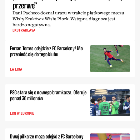
przerwę”
Dani Pacheco doznał urazu w trakcie piątkowego meczu
Wisły Kraków z Wisłą Płock. Wstępna diagnoza jest
bardzo negatywna.
EKSTRAKLASA
Ferran Torres odejdzie z FC Barcelony! Ma
przenieść się do tego klubu
LA LIGA
PSG stara się o nowego bramkarza. Oferuje
ponad 30 milionów
LIGI W EUROPIE
Dwaj piłkarze mogą odejść z FC Barcelony