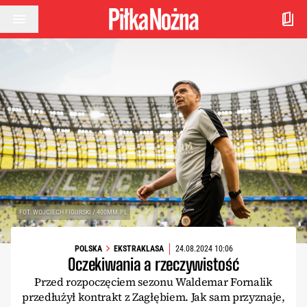
Przejdź do treści
FOT. WOJCIECH FIGURSKI / 400MM.PL
POLSKA
EKSTRAKLASA
24.08.2024 10:06
Oczekiwania a rzeczywistość
Przed rozpoczęciem sezonu Waldemar Fornalik
przedłużył kontrakt z Zagłębiem. Jak sam przyznaje,