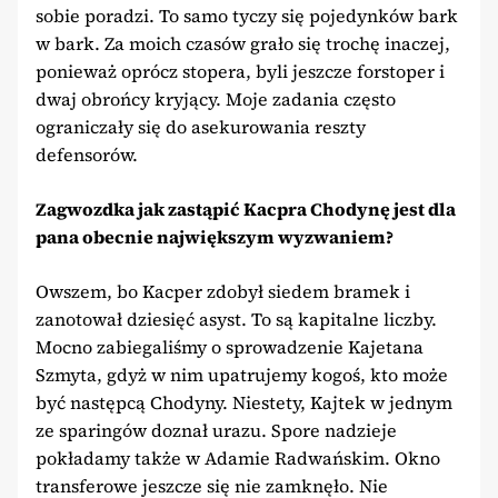
sobie poradzi. To samo tyczy się pojedynków bark
w bark. Za moich czasów grało się trochę inaczej,
ponieważ oprócz stopera, byli jeszcze forstoper i
dwaj obrońcy kryjący. Moje zadania często
ograniczały się do asekurowania reszty
defensorów.
Zagwozdka jak zastąpić Kacpra Chodynę jest dla
pana obecnie największym wyzwaniem?
Owszem, bo Kacper zdobył siedem bramek i
zanotował dziesięć asyst. To są kapitalne liczby.
Mocno zabiegaliśmy o sprowadzenie Kajetana
Szmyta, gdyż w nim upatrujemy kogoś, kto może
być następcą Chodyny. Niestety, Kajtek w jednym
ze sparingów doznał urazu. Spore nadzieje
pokładamy także w Adamie Radwańskim. Okno
transferowe jeszcze się nie zamknęło. Nie