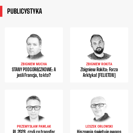
PUBLICYSTYKA
ZBIGNIEW MUCHA
ZBIGNIEW ROKITA
STANY PODGORĄCZKOWE: A
Zbigniew Rokita: Forza
jeśli Francja, to kto?
Arktyka! [FELIETON]
PRZEMYSŁAW PAWLAK
LESZEK ORŁOWSKI
RL 2028, czyli co transfer
Hiszpania świętuje awans