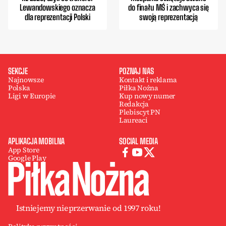
Lewandowskiego oznacza
do finału MŚ i zachwyca się
dla reprezentacji Polski
swoją reprezentacją
SEKCJE
POZNAJ NAS
Najnowsze
Kontakt i reklama
Polska
Piłka Nożna
Ligi w Europie
Kup nowy numer
Redakcja
Plebiscyt PN
Laureaci
APLIKACJA MOBILNA
SOCIAL MEDIA
App Store
Google Play
Istniejemy nieprzerwanie od 1997 roku!