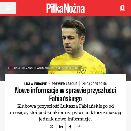
Przejdź do treści
FOT. GARETH EVANS/NEWS IMAGES/SIPA USA/PRESSFOCUS
LIGI W EUROPIE
PREMIER LEAGUE
20.03.2025 09:58
Nowe informacje w sprawie przyszłości
Fabiańskiego
Klubowa przyszłość Łukasza Fabiańskiego od
miesięcy stoi pod znakiem zapytania, który zmazują
jednak nowe informacje.