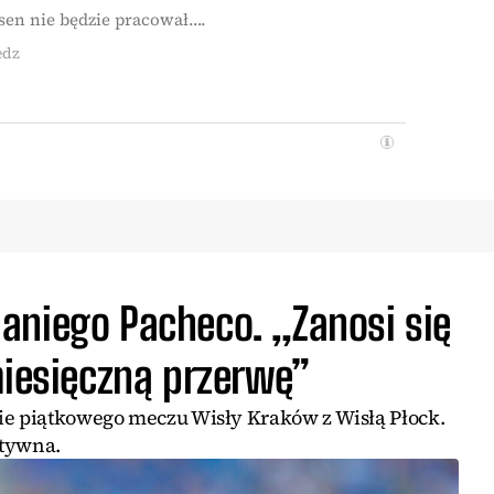
sen nie będzie pracował….
edz
aniego Pacheco. „Zanosi się
miesięczną przerwę”
ie piątkowego meczu Wisły Kraków z Wisłą Płock.
atywna.