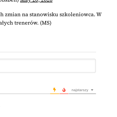
tych zmian na stanowisku szkoleniowca. W
tałych trenerów. (MS)
najstarszy
7