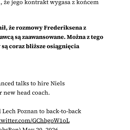
 że jego kontrakt wygasa z końcem
ił, że rozmowy Frederiksena z
wcą są zaawansowane. Można z tego
są coraz bliższe osiągnięcia
nced talks to hire Niels
ir new head coach.
d Lech Poznan to back-to-back
.twitter.com/GChbgoW1oL
cobsBen)
May 20, 2026