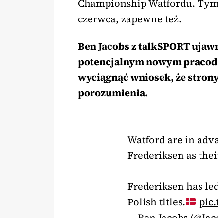
Championship Watfordu. Tym,
czerwca, zapewne też.
Ben Jacobs z talkSPORT ujawn
potencjalnym nowym pracoda
wyciągnąć wniosek, że strony 
porozumienia.
Watford are in adva
Frederiksen as the
Frederiksen has le
Polish titles.
pic
— Ben Jacobs (@Ja