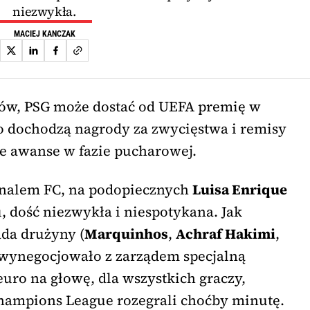
niezwykła.
MACIEJ KANCZAK
zów, PSG może dostać od UEFA premię w
o dochodzą nagrody za zwycięstwa i remisy
jne awanse w fazie pucharowej.
enalem FC, na podopiecznych
Luisa Enrique
, dość niezwykła i niespotykana. Jak
da drużyny (
Marquinhos
,
Achraf Hakimi
,
 wynegocjowało z zarządem specjalną
uro na głowę, dla wszystkich graczy,
hampions League rozegrali choćby minutę.