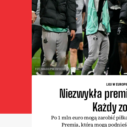
FOT. IMAGO/PRESSFOCUS
LIGI W EUROPI
Niezwykła premi
Każdy z
Po 1 mln euro mogą zarobić piłk
Premia, którą mogą podnieść