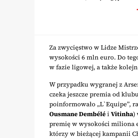
Za zwycięstwo w Lidze Mistr
wysokości 6 mln euro. Do teg
w fazie ligowej, a także kole
W przypadku wygranej z Ars
czeka jeszcze premia od klubu
poinformowało „L`Equipe”, ra
Ousmane Dembélé
i
Vitinha
)
premię w wysokości miliona e
którzy w bieżącej kampanii C