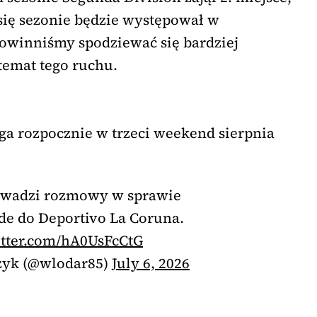
 się sezonie będzie występował w
powinniśmy spodziewać się bardziej
temat tego ruchu.
iga rozpocznie w trzeci weekend sierpnia
owadzi rozmowy w sprawie
Ede do Deportivo La Coruna.
itter.com/hA0UsFcCtG
zyk (@wlodar85)
July 6, 2026