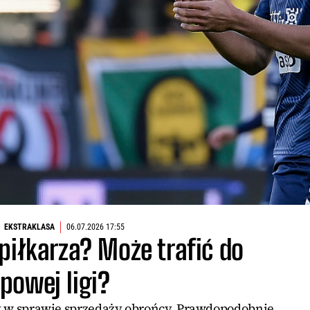
EKSTRAKLASA
06.07.2026 17:55
piłkarza? Może trafić do
powej ligi?
 w sprawie sprzedaży obrońcy. Prawdopodobnie