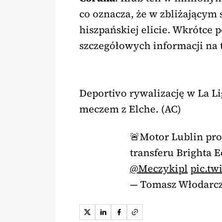
co oznacza, że w zbliżającym
hiszpańskiej elicie. Wkrótce 
szczegółowych informacji na 
Deportivo rywalizację w La L
meczem z Elche. (AC)
🚨Motor Lublin pr
transferu Brighta 
@Meczykipl
pic.tw
— Tomasz Włodarc