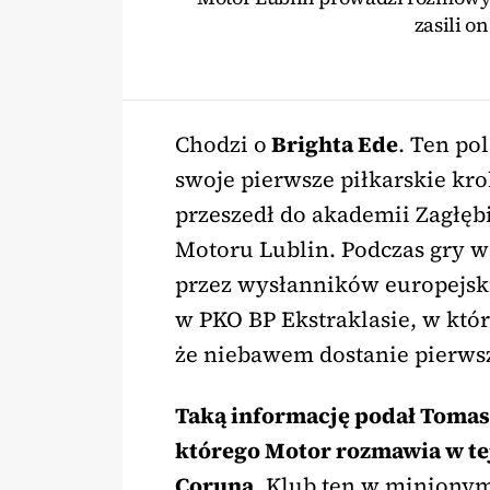
zasili o
Chodzi o
Brighta Ede
. Ten po
swoje pierwsze piłkarskie kr
przeszedł do akademii Zagłęb
Motoru Lublin. Podczas gry w
przez wysłanników europejski
w PKO BP Ekstraklasie, w któ
że niebawem dostanie pierwsz
Taką informację podał Tomas
którego Motor rozmawia w te
Coruna
. Klub ten w minionym 