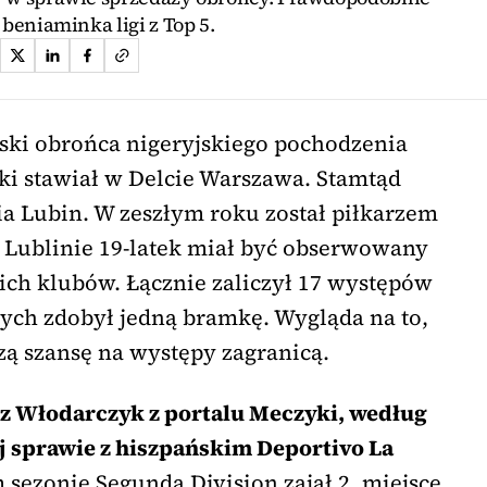
n beniaminka ligi z Top 5.
lski obrońca nigeryjskiego pochodzenia
oki stawiał w Delcie Warszawa. Stamtąd
ia Lubin. W zeszłym roku został piłkarzem
 Lublinie 19-latek miał być obserwowany
ch klubów. Łącznie zaliczył 17 występów
rych zdobył jedną bramkę. Wygląda na to,
ą szansę na występy zagranicą.
z Włodarczyk z portalu Meczyki, według
j sprawie z hiszpańskim Deportivo La
sezonie Segunda Division zajął 2. miejsce,