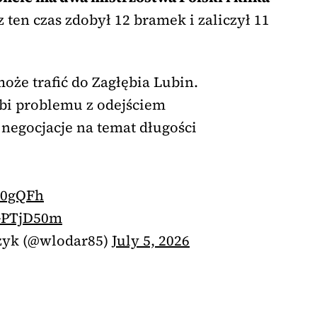
 ten czas zdobył 12 bramek i zaliczył 11
oże trafić do Zagłębia Lubin.
bi problemu z odejściem
negocjacje na temat długości
b70gQFh
LGPTjD50m
zyk (@wlodar85)
July 5, 2026