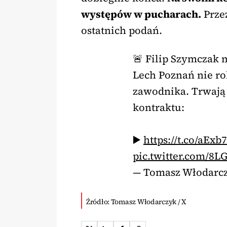
występów w pucharach.
Przez
ostatnich podań.
🚨 Filip Szymczak m
Lech Poznań nie ro
zawodnika. Trwają 
kontraktu:
▶️
https://t.co/aEx
pic.twitter.com/8
— Tomasz Włodarc
Źródło: Tomasz Włodarczyk / X