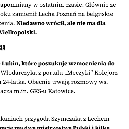
 zapomniany w ostatnim czasie. Głównie ze
roku zamienił Lecha Poznań na belgijskie
zenia.
Niedawno wrócił, ale nie ma dla
Wielkopolski.
IA
e Lubin, które poszukuje wzmocnienia do
łodarczyka z portalu „Meczyki” Kolejorz
 24-latka. Obecnie trwają rozmowy ws.
acza m.in. GKS-u Katowice.
otkaniach przygoda Szymczaka z Lechem
ncie ma dwa mistrzostwa Polski i kilka