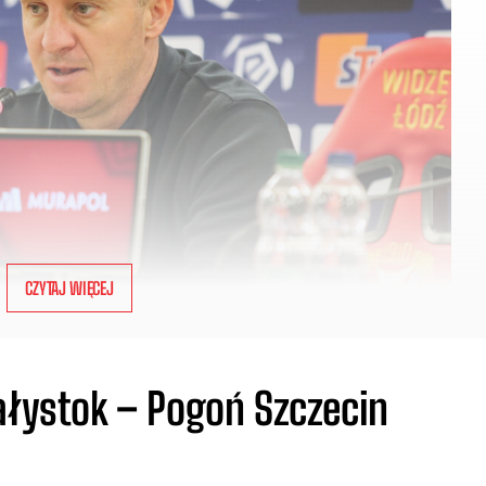
CZYTAJ WIĘCEJ
ałystok – Pogoń Szczecin