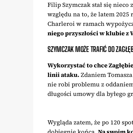
Filip Szymczak stał się nieco
względu na to, że latem 2025 
Charleroi w ramach wypożyc
niego przyszłości w klubie z 
SZYMCZAK MOŻE TRAFIĆ DO ZAGŁĘB
Wykorzystać to chce Zagłębi
linii ataku.
Zdaniem Tomasza W
nie robi problemu z oddaniem
długości umowy dla byłego gr
Wygląda zatem, że po 120 sp
dobiegnie końca.
Na swoim ko