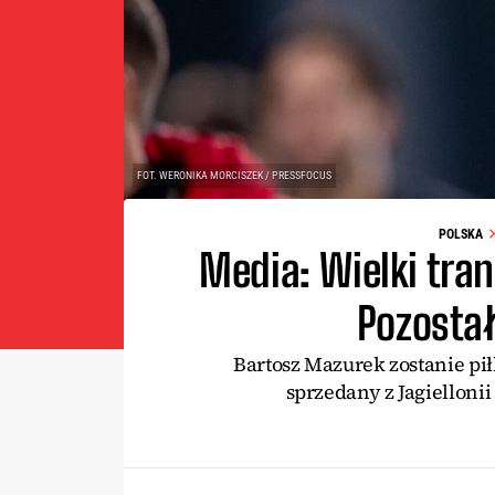
FOT. WERONIKA MORCISZEK / PRESSFOCUS
POLSKA
Media: Wielki tran
Pozosta
Bartosz Mazurek zostanie pił
sprzedany z Jagiellonii