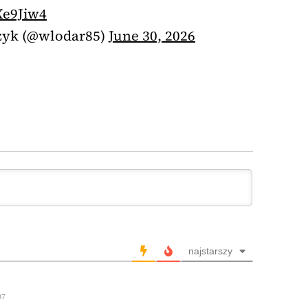
Xe9Jiw4
zyk (@wlodar85)
June 30, 2026
najstarszy
07