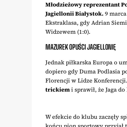
Młodzieżowy reprezentant Pol
Jagiellonii Białystok.
9 marca 
Ekstraklasa, gdy Adrian Siem
Widzewem (1:0).
MAZUREK OPUŚCI JAGIELLONIĘ
Jednak piłkarska Europa o um
dopiero gdy Duma Podlasia po
Florencji w Lidze Konferencji
trickiem
i sprawił, że Jaga d
W efekcie do klubu zaczęły spł
końcu pion sportowy przyjął 