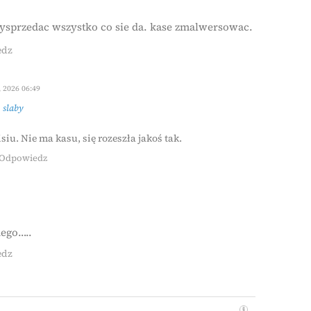
Wysprzedac wszystko co sie da. kase zmalwersowac.
edz
, 2026 06:49
z
slaby
iu. Nie ma kasu, się rozeszła jakoś tak.
Odpowiedz
dego…..
edz