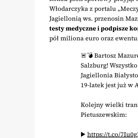
Włodarczyka z portalu „Meczyk
Jagiellonią ws. przenosin Maz
testy medyczne i podpisze ko
pół miliona euro oraz ewentu
🚨💣 Bartosz Mazur
Salzburg! Wszystk
Jagiellonia Białyst
19-latek jest już w A
Kolejny wielki tran
Pietuszewskim:
▶️
https://t.co/7Iu0