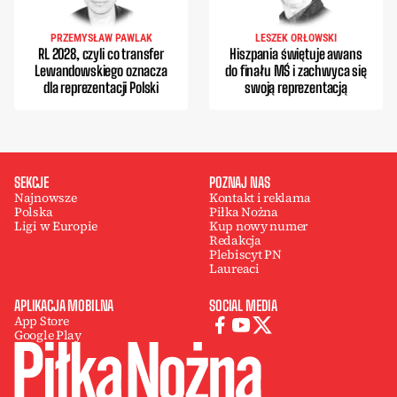
PRZEMYSŁAW PAWLAK
LESZEK ORŁOWSKI
RL 2028, czyli co transfer
Hiszpania świętuje awans
Lewandowskiego oznacza
do finału MŚ i zachwyca się
dla reprezentacji Polski
swoją reprezentacją
SEKCJE
POZNAJ NAS
Najnowsze
Kontakt i reklama
Polska
Piłka Nożna
Ligi w Europie
Kup nowy numer
Redakcja
Plebiscyt PN
Laureaci
APLIKACJA MOBILNA
SOCIAL MEDIA
App Store
Google Play