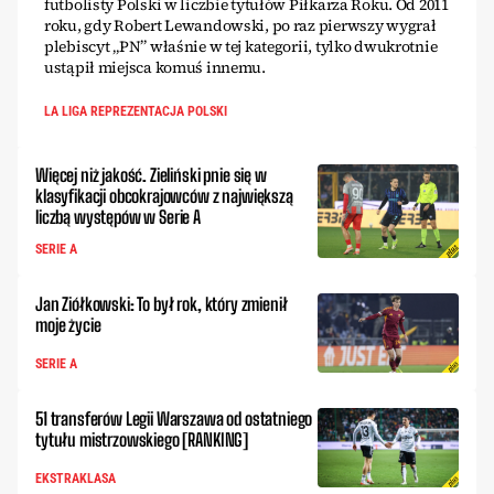
futbolisty Polski w liczbie tytułów Piłkarza Roku. Od 2011
roku, gdy Robert Lewandowski, po raz pierwszy wygrał
plebiscyt „PN” właśnie w tej kategorii, tylko dwukrotnie
ustąpił miejsca komuś innemu.
LA LIGA REPREZENTACJA POLSKI
Więcej niż jakość. Zieliński pnie się w
klasyfikacji obcokrajowców z największą
liczbą występów w Serie A
SERIE A
Jan Ziółkowski: To był rok, który zmienił
moje życie
SERIE A
51 transferów Legii Warszawa od ostatniego
tytułu mistrzowskiego [RANKING]
EKSTRAKLASA