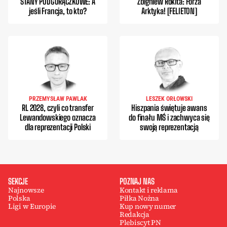
STANY PODGORĄCZKOWE: A
Zbigniew Rokita: Forza
jeśli Francja, to kto?
Arktyka! [FELIETON]
PRZEMYSŁAW PAWLAK
LESZEK ORŁOWSKI
RL 2028, czyli co transfer
Hiszpania świętuje awans
Lewandowskiego oznacza
do finału MŚ i zachwyca się
dla reprezentacji Polski
swoją reprezentacją
SEKCJE
POZNAJ NAS
Najnowsze
Kontakt i reklama
Polska
Piłka Nożna
Ligi w Europie
Kup nowy numer
Redakcja
Plebiscyt PN