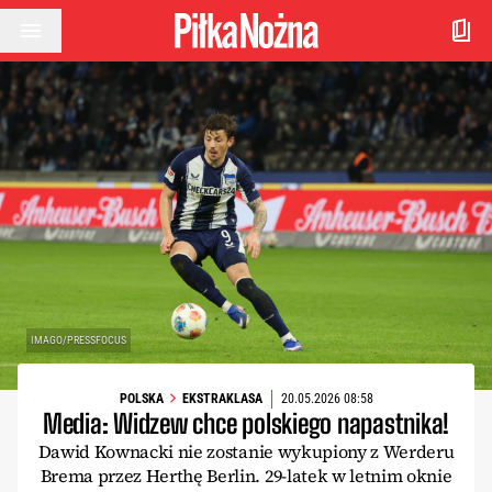
Przejdź do treści
IMAGO/PRESSFOCUS
POLSKA
EKSTRAKLASA
20.05.2026 08:58
Media: Widzew chce polskiego napastnika!
Dawid Kownacki nie zostanie wykupiony z Werderu
Brema przez Herthę Berlin. 29-latek w letnim oknie