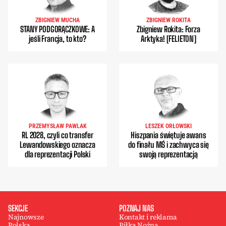
ZBIGNIEW MUCHA
ZBIGNIEW ROKITA
STANY PODGORĄCZKOWE: A
Zbigniew Rokita: Forza
jeśli Francja, to kto?
Arktyka! [FELIETON]
PRZEMYSŁAW PAWLAK
LESZEK ORŁOWSKI
RL 2028, czyli co transfer
Hiszpania świętuje awans
Lewandowskiego oznacza
do finału MŚ i zachwyca się
dla reprezentacji Polski
swoją reprezentacją
SEKCJE
POZNAJ NAS
Najnowsze
Kontakt i reklama
Polska
Piłka Nożna