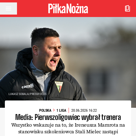
Przejdź do treści
LUKASZ SOBALA/PRESSFOCUS
POLSKA
1 LIGA
20.06.2026 16:22
Media: Pierwszoligowiec wybrał trenera
Wszystko wskazuje na to, że Ireneusza Mamrota na
stanowisku szkoleniowca Stali Mielec zastąpi