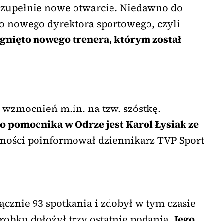
zupełnie nowe otwarcie. Niedawno do
o nowego dyrektora sportowego, czyli
ągnięto nowego trenera, którym został
 wzmocnień m.in. na tzw. szóstkę.
pomocnika w Odrze jest Karol Łysiak ze
bności poinformował dziennikarz TVP Sport
łącznie 93 spotkania i zdobył w tym czasie
obku dołożył trzy ostatnie podania.
Jego