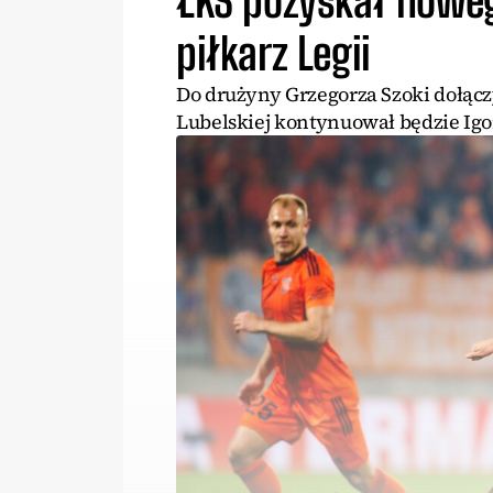
ŁKS pozyskał noweg
piłkarz Legii
Do drużyny Grzegorza Szoki dołącz
Lubelskiej kontynuował będzie Igor