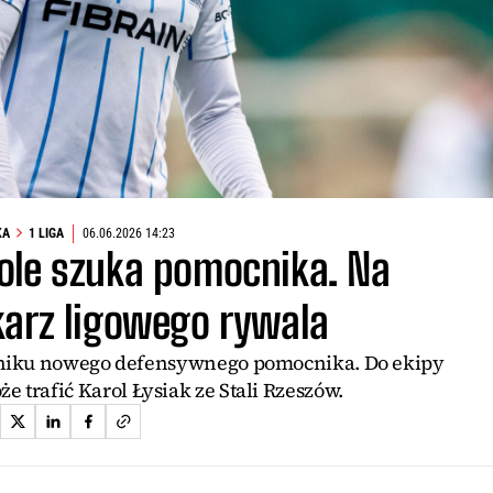
KA
1 LIGA
06.06.2026 14:23
ole szuka pomocnika. Na
karz ligowego rywala
niku nowego defensywnego pomocnika. Do ekipy
 trafić Karol Łysiak ze Stali Rzeszów.