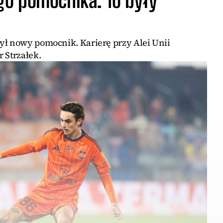
o pomocnika. To były
ył nowy pomocnik. Karierę przy Alei Unii
 Strzałek.