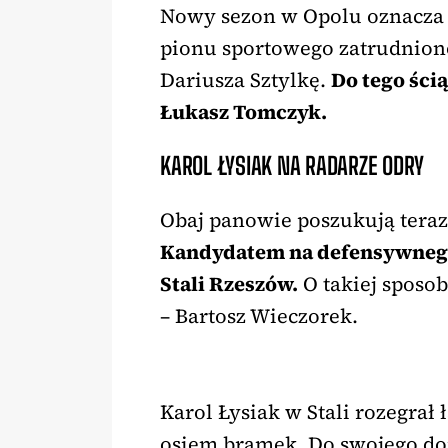
Nowy sezon w Opolu oznacza 
pionu sportowego zatrudnion
Dariusza Sztylkę.
Do tego ści
Łukasz Tomczyk.
KAROL ŁYSIAK NA RADARZE ODRY
Obaj panowie poszukują teraz
Kandydatem na defensywnego 
Stali Rzeszów.
O takiej sposo
– Bartosz Wieczorek.
Karol Łysiak w Stali rozegrał 
osiem bramek. Do swojego dor