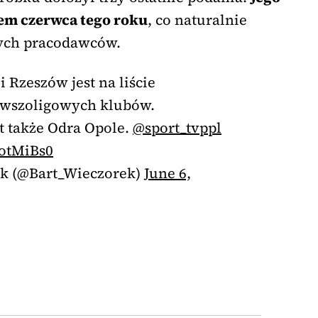
em czerwca tego roku
, co naturalnie
ych pracodawców.
i Rzeszów jest na liście
rwszoligowych klubów.
t także Odra Opole.
@sport_tvppl
uotMiBs0
ek (@Bart_Wieczorek)
June 6,