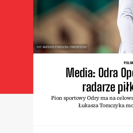
FOT. MATEUSZ PORZUCEK / PRESSFOCUS
POLS
Media: Odra Op
radarze pił
Pion sportowy Odry ma na celow
Łukasza Tomczyka może