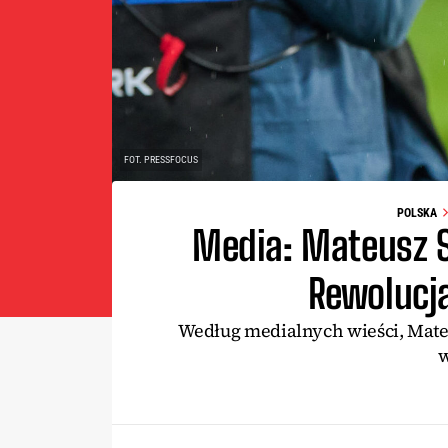
FOT. PRESSFOCUS
POLSKA
Media: Mateusz St
Rewolucj
Według medialnych wieści, Mateu
w