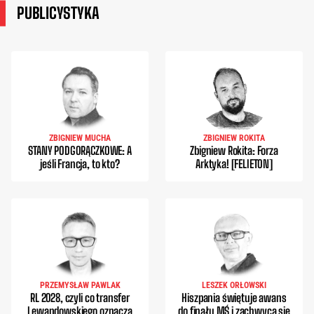
PUBLICYSTYKA
ZBIGNIEW MUCHA
ZBIGNIEW ROKITA
STANY PODGORĄCZKOWE: A
Zbigniew Rokita: Forza
jeśli Francja, to kto?
Arktyka! [FELIETON]
PRZEMYSŁAW PAWLAK
LESZEK ORŁOWSKI
RL 2028, czyli co transfer
Hiszpania świętuje awans
Lewandowskiego oznacza
do finału MŚ i zachwyca się