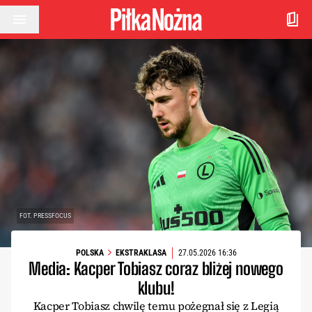
Przejdź do treści
FOT. PRESSFOCUS
POLSKA
EKSTRAKLASA
27.05.2026 16:36
Media: Kacper Tobiasz coraz bliżej nowego
klubu!
Kacper Tobiasz chwilę temu pożegnał się z Legią