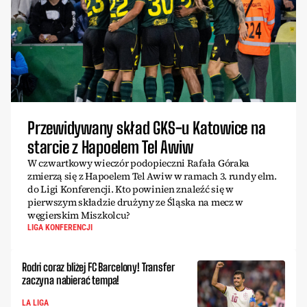
Przewidywany skład GKS-u Katowice na
starcie z Hapoelem Tel Awiw
W czwartkowy wieczór podopieczni Rafała Góraka
zmierzą się z Hapoelem Tel Awiw w ramach 3. rundy elm.
do Ligi Konferencji. Kto powinien znaleźć się w
pierwszym składzie drużyny ze Śląska na mecz w
węgierskim Miszkolcu?
LIGA KONFERENCJI
Rodri coraz bliżej FC Barcelony! Transfer
zaczyna nabierać tempa!
LA LIGA