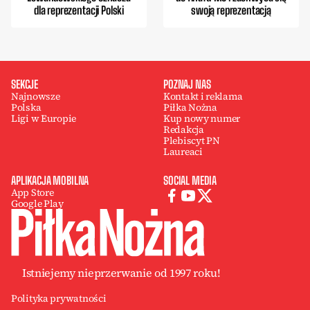
dla reprezentacji Polski
swoją reprezentacją
SEKCJE
POZNAJ NAS
Najnowsze
Kontakt i reklama
Polska
Piłka Nożna
Ligi w Europie
Kup nowy numer
Redakcja
Plebiscyt PN
Laureaci
APLIKACJA MOBILNA
SOCIAL MEDIA
App Store
Google Play
Istniejemy nieprzerwanie od 1997 roku!
Polityka prywatności