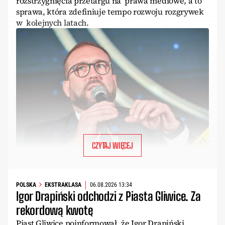
rozstrzygnięcia przetargu na prawa mediowe, a to
sprawa, która zdefiniuje tempo rozwoju rozgrywek
w kolejnych latach.
CZYTAJ WIĘCEJ
POLSKA
EKSTRAKLASA
06.08.2026 13:34
Igor Drapiński odchodzi z Piasta Gliwice. Za
rekordową kwotę
Piast Gliwice poinformował, że Igor Drapiński