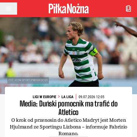
Przejdź do treści
FOT. ICON SPORT/PRESSFOCUS
LIGI W EUROPIE
LA LIGA
09.07.2026 12:05
Media: Duński pomocnik ma trafić do
Atletico
O krok od przenosin do Atletico Madryt jest Morten
Hjulmand ze Sportingu Lizbona – informuje Fabrizio
Romano.