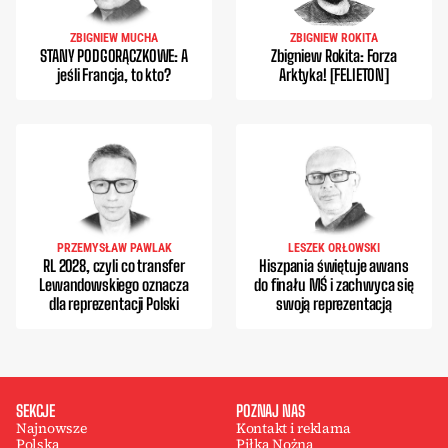
ZBIGNIEW MUCHA
ZBIGNIEW ROKITA
STANY PODGORĄCZKOWE: A
Zbigniew Rokita: Forza
jeśli Francja, to kto?
Arktyka! [FELIETON]
PRZEMYSŁAW PAWLAK
LESZEK ORŁOWSKI
RL 2028, czyli co transfer
Hiszpania świętuje awans
Lewandowskiego oznacza
do finału MŚ i zachwyca się
dla reprezentacji Polski
swoją reprezentacją
SEKCJE
POZNAJ NAS
Najnowsze
Kontakt i reklama
Polska
Piłka Nożna