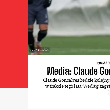
FOT. PRESSFOCUS
POLSKA
Media: Claude Go
Claude Goncalves będzie kolejny
w trakcie tego lata. Według za