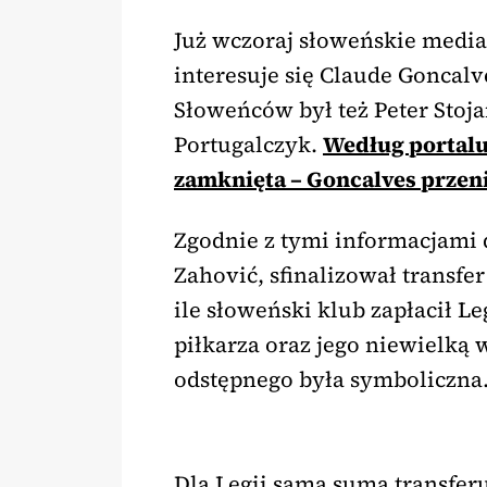
Już wczoraj słoweńskie medi
interesuje się Claude Goncal
Słoweńców był też Peter Stojan
Portugalczyk.
Według portalu 
zamknięta – Goncalves przeni
Zgodnie z tymi informacjami 
Zahović, sfinalizował transf
ile słoweński klub zapłacił Le
piłkarza oraz jego niewielką
odstępnego była symboliczna
Dla Legii sama suma transfer