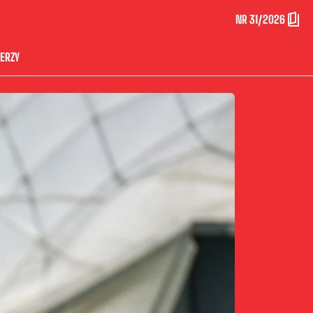
NR 31/2026
ERZY