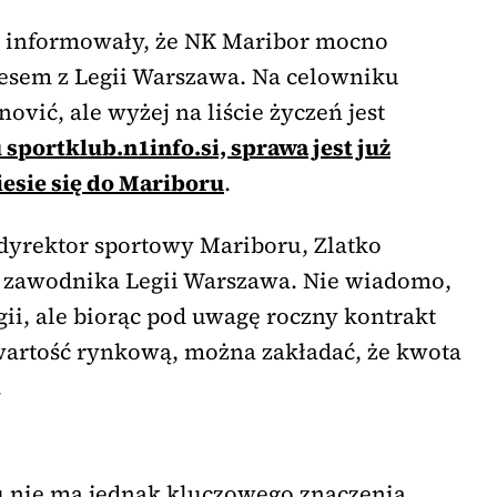
a informowały, że NK Maribor mocno
vesem z Legii Warszawa. Na celowniku
ović, ale wyżej na liście życzeń jest
sportklub.n1info.si, sprawa jest już
esie się do Mariboru
.
dyrektor sportowy Mariboru, Zlatko
er zawodnika Legii Warszawa. Nie wiadomo,
gii, ale biorąc pod uwagę roczny kontrakt
 wartość rynkową, można zakładać, że kwota
.
u nie ma jednak kluczowego znaczenia.