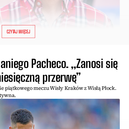
CZYTAJ WIĘCEJ
aniego Pacheco. „Zanosi się
miesięczną przerwę”
ie piątkowego meczu Wisły Kraków z Wisłą Płock.
atywna.