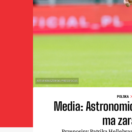
ARTUR KRASZEWSKI/PRESSFOCUS
POLSKA
Media: Astronomic
ma zar
Przenosiny Patrika Hellebra