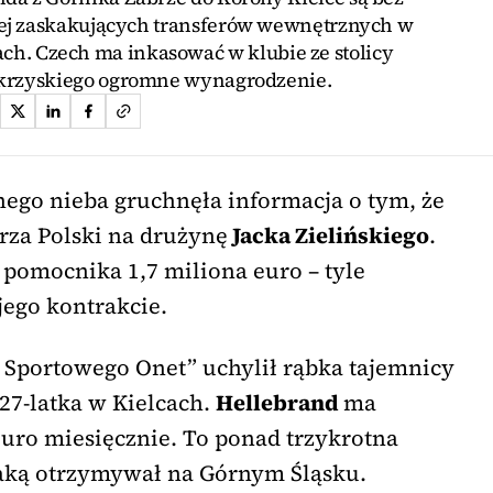
iej zaskakujących transferów wewnętrznych w
tach. Czech ma inkasować w klubie ze stolicy
krzyskiego ogromne wynagrodzenie.
ego nieba gruchnęła informacja o tym, że
za Polski na drużynę
Jacka Zielińskiego
.
 pomocnika 1,7 miliona euro – tyle
jego kontrakcie.
 Sportowego Onet” uchylił rąbka tajemnicy
27-latka w Kielcach.
Hellebrand
ma
euro miesięcznie. To ponad trzykrotna
aką otrzymywał na Górnym Śląsku.