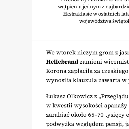
wątpienia jednym z najbardz
Ekstraklasie w ostatnich la
województwa święto
We wtorek niczym grom z jasn
Hellebrand
zamieni wicemistr
Korona zapłaciła za czeskiego
wynosiła klauzula zawarta w 
Łukasz Olkowicz z „Przeglądu
w kwestii wysokości apanaży 
zarabiać około 65–70 tysięcy 
podwyżka względem pensji, j