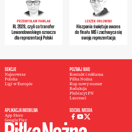
PRZEMYSŁAW PAWLAK
LESZEK ORŁOWSKI
RL 2028, czyli co transfer
Hiszpania świętuje awans
Lewandowskiego oznacza
do finału MŚ i zachwyca się
dla reprezentacji Polski
swoją reprezentacją
SEKCJE
POZNAJ NAS
Najnowsze
Kontakt i reklama
Polska
Piłka Nożna
Ligi w Europie
Kup nowy numer
Redakcja
Plebiscyt PN
Laureaci
APLIKACJA MOBILNA
SOCIAL MEDIA
App Store
Google Play