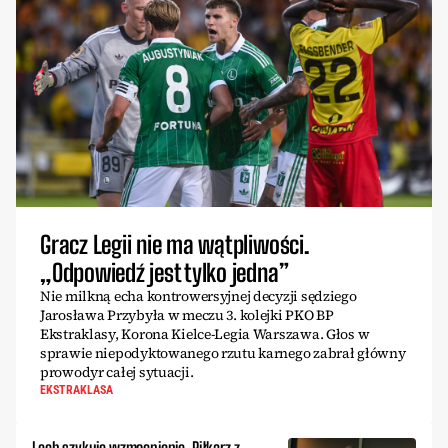
Gracz Legii nie ma wątpliwości.
„Odpowiedź jest tylko jedna”
Nie milkną echa kontrowersyjnej decyzji sędziego
Jarosława Przybyła w meczu 3. kolejki PKO BP
Ekstraklasy, Korona Kielce-Legia Warszawa. Głos w
sprawie niepodyktowanego rzutu karnego zabrał główny
prowodyr całej sytuacji.
EKSTRAKLASA
Lech szykuje wzmocnienie. Piłkarz z