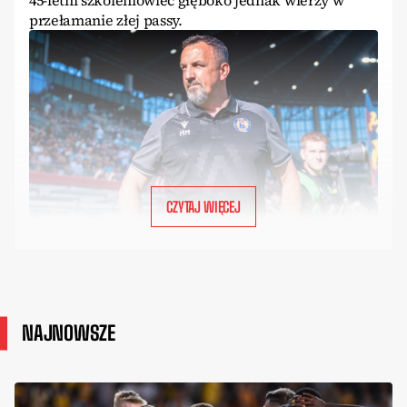
45-letni szkoleniowiec głęboko jednak wierzy w
przełamanie złej passy.
CZYTAJ WIĘCEJ
NAJNOWSZE