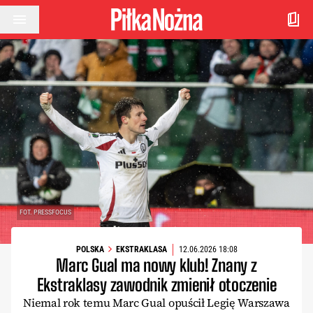
Przejdź do treści
FOT. PRESSFOCUS
POLSKA
EKSTRAKLASA
12.06.2026 18:08
Marc Gual ma nowy klub! Znany z
Ekstraklasy zawodnik zmienił otoczenie
Niemal rok temu Marc Gual opuścił Legię Warszawa