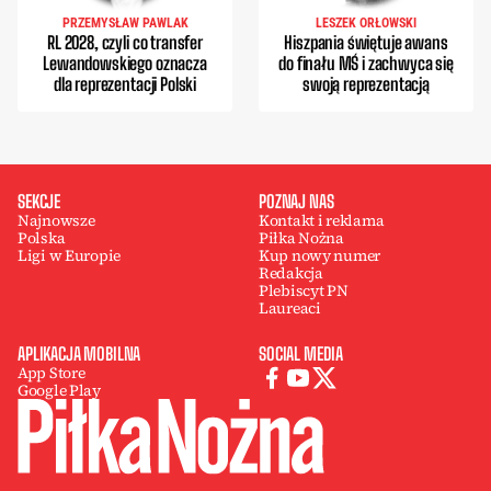
PRZEMYSŁAW PAWLAK
LESZEK ORŁOWSKI
RL 2028, czyli co transfer
Hiszpania świętuje awans
Lewandowskiego oznacza
do finału MŚ i zachwyca się
dla reprezentacji Polski
swoją reprezentacją
SEKCJE
POZNAJ NAS
Najnowsze
Kontakt i reklama
Polska
Piłka Nożna
Ligi w Europie
Kup nowy numer
Redakcja
Plebiscyt PN
Laureaci
APLIKACJA MOBILNA
SOCIAL MEDIA
App Store
Google Play