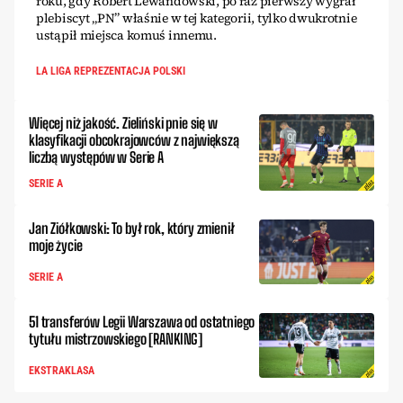
roku, gdy Robert Lewandowski, po raz pierwszy wygrał
plebiscyt „PN” właśnie w tej kategorii, tylko dwukrotnie
ustąpił miejsca komuś innemu.
LA LIGA REPREZENTACJA POLSKI
Więcej niż jakość. Zieliński pnie się w
klasyfikacji obcokrajowców z największą
liczbą występów w Serie A
SERIE A
Jan Ziółkowski: To był rok, który zmienił
moje życie
SERIE A
51 transferów Legii Warszawa od ostatniego
tytułu mistrzowskiego [RANKING]
EKSTRAKLASA