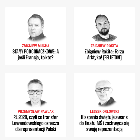
ZBIGNIEW MUCHA
ZBIGNIEW ROKITA
STANY PODGORĄCZKOWE: A
Zbigniew Rokita: Forza
jeśli Francja, to kto?
Arktyka! [FELIETON]
PRZEMYSŁAW PAWLAK
LESZEK ORŁOWSKI
RL 2028, czyli co transfer
Hiszpania świętuje awans
Lewandowskiego oznacza
do finału MŚ i zachwyca się
dla reprezentacji Polski
swoją reprezentacją