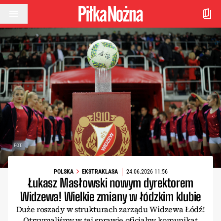
Przejdź do treści
FOT.
POLSKA
EKSTRAKLASA
24.06.2026 11:56
Łukasz Masłowski nowym dyrektorem
Widzewa! Wielkie zmiany w łódzkim klubie
Duże roszady w strukturach zarządu Widzewa Łódź!
Otrzymaliśmy w tej sprawie oficjalny komunikat