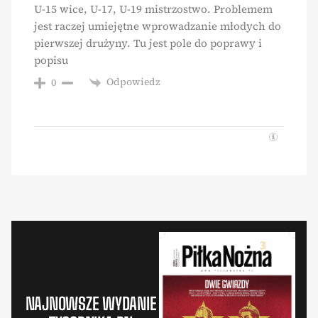
U-15 wice, U-17, U-19 mistrzostwo. Problemem
jest raczej umiejętne wprowadzanie młodych do
pierwszej drużyny. Tu jest pole do poprawy i
popisu
Odpowiedz
0
NAJNOWSZE WYDANIE