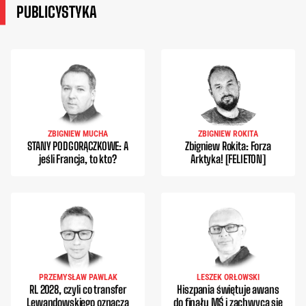
PUBLICYSTYKA
ZBIGNIEW MUCHA
ZBIGNIEW ROKITA
STANY PODGORĄCZKOWE: A
Zbigniew Rokita: Forza
jeśli Francja, to kto?
Arktyka! [FELIETON]
PRZEMYSŁAW PAWLAK
LESZEK ORŁOWSKI
RL 2028, czyli co transfer
Hiszpania świętuje awans
Lewandowskiego oznacza
do finału MŚ i zachwyca się