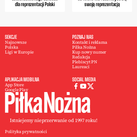
dla reprezentacji Polski
swoją reprezentacją
SEKCJE
POZNAJ NAS
Najnowsze
Kontakt i reklama
Polska
Piłka Nożna
Ligi w Europie
Kup nowy numer
Redakcja
Plebiscyt PN
Laureaci
APLIKACJA MOBILNA
SOCIAL MEDIA
App Store
Google Play
Istniejemy nieprzerwanie od 1997 roku!
Polityka prywatności