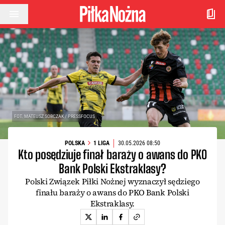
Przejdź do treści
FOT. MATEUSZ SOBCZAK / PRESSFOCUS
POLSKA
1 LIGA
30.05.2026 08:50
Kto posędziuje finał baraży o awans do PKO
Bank Polski Ekstraklasy?
Polski Związek Piłki Nożnej wyznaczył sędziego
finału baraży o awans do PKO Bank Polski
Ekstraklasy.