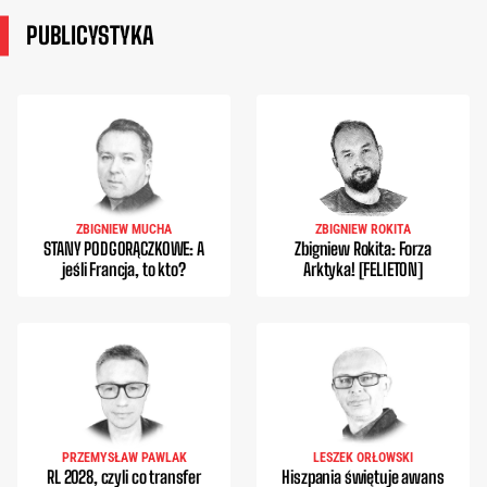
PUBLICYSTYKA
ZBIGNIEW MUCHA
ZBIGNIEW ROKITA
STANY PODGORĄCZKOWE: A
Zbigniew Rokita: Forza
jeśli Francja, to kto?
Arktyka! [FELIETON]
PRZEMYSŁAW PAWLAK
LESZEK ORŁOWSKI
RL 2028, czyli co transfer
Hiszpania świętuje awans