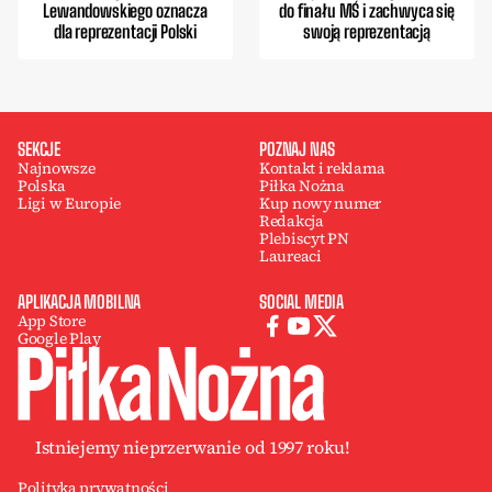
Lewandowskiego oznacza
do finału MŚ i zachwyca się
dla reprezentacji Polski
swoją reprezentacją
SEKCJE
POZNAJ NAS
Najnowsze
Kontakt i reklama
Polska
Piłka Nożna
Ligi w Europie
Kup nowy numer
Redakcja
Plebiscyt PN
Laureaci
APLIKACJA MOBILNA
SOCIAL MEDIA
App Store
Google Play
Istniejemy nieprzerwanie od 1997 roku!
Polityka prywatności