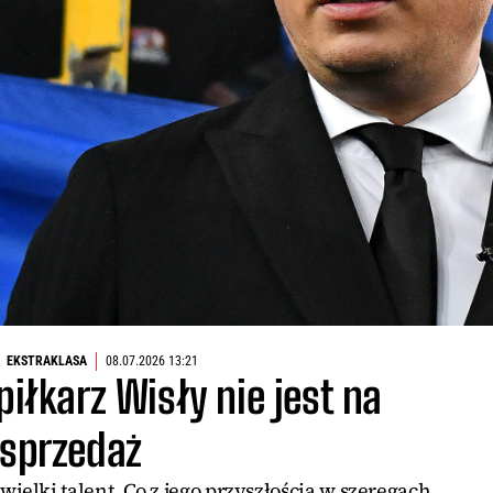
EKSTRAKLASA
08.07.2026 13:21
piłkarz Wisły nie jest na
sprzedaż
ielki talent. Co z jego przyszłością w szeregach