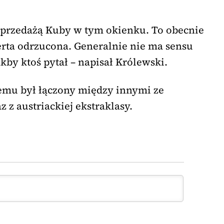
sprzedażą Kuby w tym okienku. To obecnie
erta odrzucona. Generalnie nie ma sensu
akby ktoś pytał – napisał Królewski.
emu był łączony między innymi ze
 z austriackiej ekstraklasy.