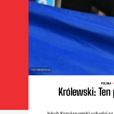
FOT. PRESSFOCUS
POLSKA
Królewski: Ten 
Jakub Krzyżanowski uchodzi za w