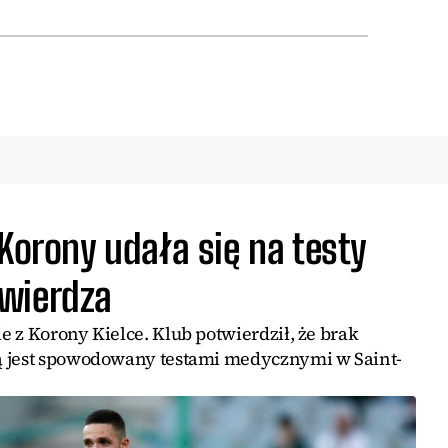
 Korony udała się na testy
twierdza
 z Korony Kielce. Klub potwierdził, że brak
ą jest spowodowany testami medycznymi w Saint-