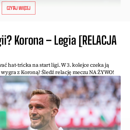
CZYTAJ WIĘCEJ
ii? Korona – Legia [RELACJA
hat-tricka na start ligi. W 3. kolejce czeka ją
y wygra z Koroną? Śledź relację meczu NA ŻYWO!