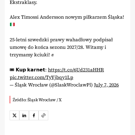
Ekstraklasy.
Alex Timossi Andersson nowym piłkarzem Śląska!
25-letni szwedzki prawy wahadłowy podpisał
umowę do końca sezonu 2027/28. Witamy i
trzymamy kciuki! ✊
🎟️ 𝗞𝘂𝗽 𝗸𝗮𝗿𝗻𝗲𝘁:
https://t.co/6Ud231aHHR
pic.twitter.com/TyYjbqy1Lp
— Śląsk Wrocław (@SlaskWroclawPl)
July 7, 2026
Źródło: Śląsk Wrocław / X