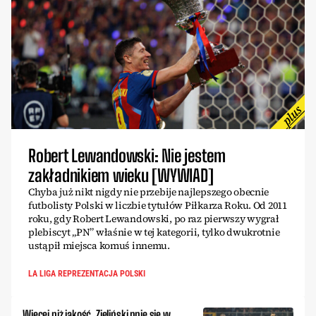
Robert Lewandowski: Nie jestem
zakładnikiem wieku [WYWIAD]
Chyba już nikt nigdy nie przebije najlepszego obecnie
futbolisty Polski w liczbie tytułów Piłkarza Roku. Od 2011
roku, gdy Robert Lewandowski, po raz pierwszy wygrał
plebiscyt „PN” właśnie w tej kategorii, tylko dwukrotnie
ustąpił miejsca komuś innemu.
LA LIGA REPREZENTACJA POLSKI
Więcej niż jakość. Zieliński pnie się w