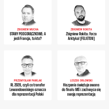
ZBIGNIEW MUCHA
ZBIGNIEW ROKITA
STANY PODGORĄCZKOWE: A
Zbigniew Rokita: Forza
jeśli Francja, to kto?
Arktyka! [FELIETON]
PRZEMYSŁAW PAWLAK
LESZEK ORŁOWSKI
RL 2028, czyli co transfer
Hiszpania świętuje awans
Lewandowskiego oznacza
do finału MŚ i zachwyca się
dla reprezentacji Polski
swoją reprezentacją