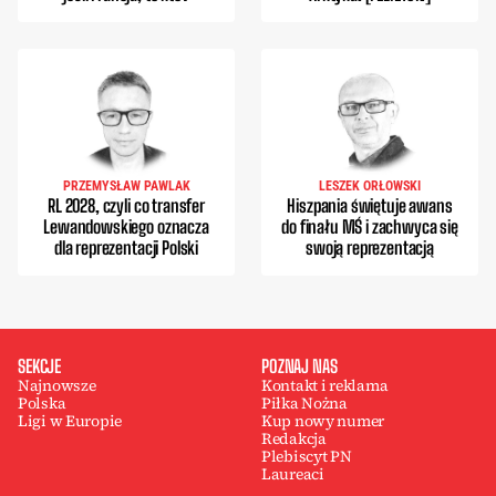
PRZEMYSŁAW PAWLAK
LESZEK ORŁOWSKI
RL 2028, czyli co transfer
Hiszpania świętuje awans
Lewandowskiego oznacza
do finału MŚ i zachwyca się
dla reprezentacji Polski
swoją reprezentacją
SEKCJE
POZNAJ NAS
Najnowsze
Kontakt i reklama
Polska
Piłka Nożna
Ligi w Europie
Kup nowy numer
Redakcja
Plebiscyt PN
Laureaci