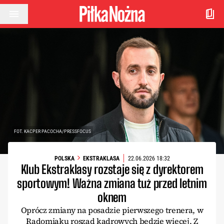
Przejdź do treści
FOT. KACPER PACOCHA/PRESSFOCUS
POLSKA
EKSTRAKLASA
22.06.2026 18:32
Klub Ekstraklasy rozstaje się z dyrektorem
sportowym! Ważna zmiana tuż przed letnim
oknem
Oprócz zmiany na posadzie pierwszego trenera, w
Radomiaku roszad kadrowych będzie więcej. Z