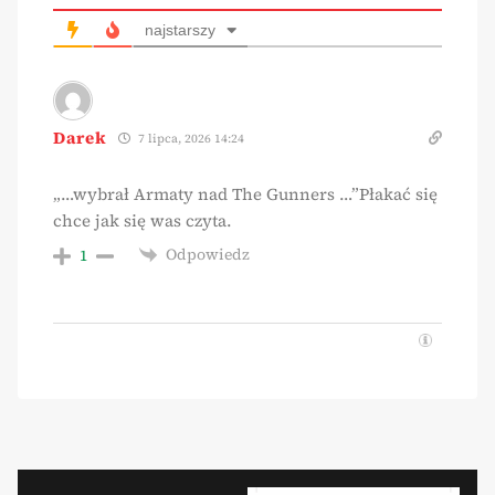
najstarszy
Darek
7 lipca, 2026 14:24
„…wybrał Armaty nad The Gunners …”Płakać się
chce jak się was czyta.
Odpowiedz
1