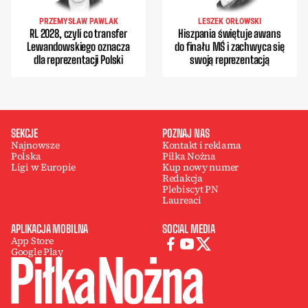
PRZEMYSŁAW PAWLAK
LESZEK ORŁOWSKI
RL 2028, czyli co transfer
Hiszpania świętuje awans
Lewandowskiego oznacza
do finału MŚ i zachwyca się
dla reprezentacji Polski
swoją reprezentacją
SEKCJE
POZNAJ NAS
Najnowsze
Kontakt i reklama
Polska
Piłka Nożna
Ligi w Europie
Kup nowy numer
Redakcja
Plebiscyt PN
Laureaci
APLIKACJA MOBILNA
SOCIAL MEDIA
App Store
Google Play