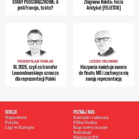
STANY PODGORĄCZKOWE: A
Zbigniew Rokita: Forza
jeśli Francja, to kto?
Arktyka! [FELIETON]
PRZEMYSŁAW PAWLAK
LESZEK ORŁOWSKI
RL 2028, czyli co transfer
Hiszpania świętuje awans
Lewandowskiego oznacza
do finału MŚ i zachwyca się
dla reprezentacji Polski
swoją reprezentacją
SEKCJE
POZNAJ NAS
Najnowsze
Kontakt i reklama
Polska
Piłka Nożna
Ligi w Europie
Kup nowy numer
Redakcja
Plebiscyt PN