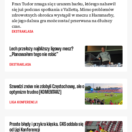
Fran Tudor zmaga się z urazem barku, którego nabawił
się już podczas spotkania z Vallettą. Mimo problemów
zdrowotnych obrońca wystąpił w meczu z Hammarby,
ale jego dalsza gra może zostać przerwana na dłuższy
czas.
EKSTRAKLASA
Lech przełoży najbliższy ligowy mecz?
„Planowałem tego nie robić”
EKSTRAKLASA
Szwedzi znów nie zdobyli Częstochowy, ale o
optymizm trudno [KOMENTARZ]
LIGA KONFERENCJI
Proste błędy i przykra klęska. GKS oddala się
od Ligi Konferencji