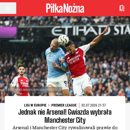
Przejdź do treści
FOTO NEWS IMAGES/SIPA USA/PRESSFOCUS
LIGI W EUROPIE
PREMIER LEAGUE
02.07.2026 21:57
Jednak nie Arsenal! Gwiazda wybrała
Manchester City
Arsenal i Manchester City rywalizowali prawie do