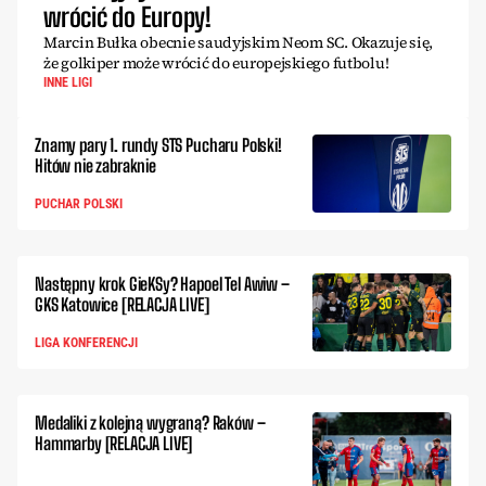
wrócić do Europy!
Marcin Bułka obecnie saudyjskim Neom SC. Okazuje się,
że golkiper może wrócić do europejskiego futbolu!
INNE LIGI
Znamy pary 1. rundy STS Pucharu Polski!
Hitów nie zabraknie
PUCHAR POLSKI
Następny krok GieKSy? Hapoel Tel Awiw –
GKS Katowice [RELACJA LIVE]
LIGA KONFERENCJI
Medaliki z kolejną wygraną? Raków –
Hammarby [RELACJA LIVE]