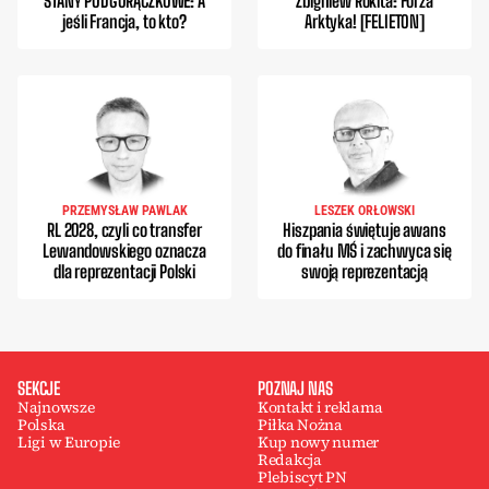
STANY PODGORĄCZKOWE: A
Zbigniew Rokita: Forza
jeśli Francja, to kto?
Arktyka! [FELIETON]
PRZEMYSŁAW PAWLAK
LESZEK ORŁOWSKI
RL 2028, czyli co transfer
Hiszpania świętuje awans
Lewandowskiego oznacza
do finału MŚ i zachwyca się
dla reprezentacji Polski
swoją reprezentacją
SEKCJE
POZNAJ NAS
Najnowsze
Kontakt i reklama
Polska
Piłka Nożna
Ligi w Europie
Kup nowy numer
Redakcja
Plebiscyt PN