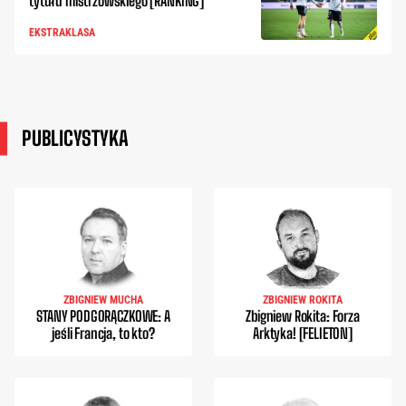
tytułu mistrzowskiego [RANKING]
EKSTRAKLASA
PUBLICYSTYKA
ZBIGNIEW MUCHA
ZBIGNIEW ROKITA
STANY PODGORĄCZKOWE: A
Zbigniew Rokita: Forza
jeśli Francja, to kto?
Arktyka! [FELIETON]