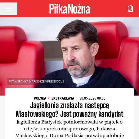
Przejdź do treści
FOT. WERONIKA MARCIOSZEK/PRESSFOCUS
POLSKA
EKSTRAKLASA
30.05.2026 08:05
Jagiellonia znalazła następcę
Masłowskiego? Jest poważny kandydat
Jagiellonia Białystok poinformowała w piątek o
odejściu dyrektora sportowego, Łukasza
Masłowskiego. Duma Podlasia prawdopodobnie