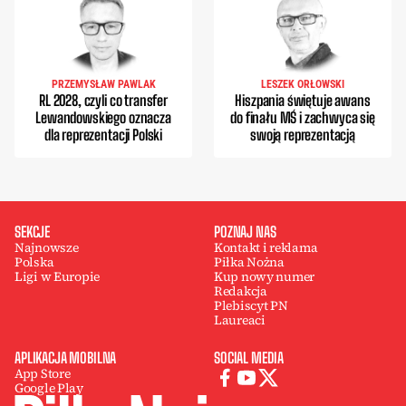
PRZEMYSŁAW PAWLAK
LESZEK ORŁOWSKI
RL 2028, czyli co transfer
Hiszpania świętuje awans
Lewandowskiego oznacza
do finału MŚ i zachwyca się
dla reprezentacji Polski
swoją reprezentacją
SEKCJE
POZNAJ NAS
Najnowsze
Kontakt i reklama
Polska
Piłka Nożna
Ligi w Europie
Kup nowy numer
Redakcja
Plebiscyt PN
Laureaci
APLIKACJA MOBILNA
SOCIAL MEDIA
App Store
Google Play