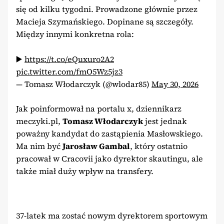
się od kilku tygodni. Prowadzone głównie przez
Macieja Szymańskiego. Dopinane są szczegóły.
Między innymi konkretna rola:
▶️
https://t.co/eQuxuro2A2
pic.twitter.com/fmO5Wz5jz3
— Tomasz Włodarczyk (@wlodar85)
May 30, 2026
Jak poinformował na portalu x, dziennikarz
meczyki.pl,
Tomasz Włodarczyk
jest jednak
poważny kandydat do zastąpienia Masłowskiego.
Ma nim być
Jarosław Gambal
, który ostatnio
pracował w Cracovii jako dyrektor skautingu, ale
także miał duży wpływ na transfery.
37-latek ma zostać nowym dyrektorem sportowym