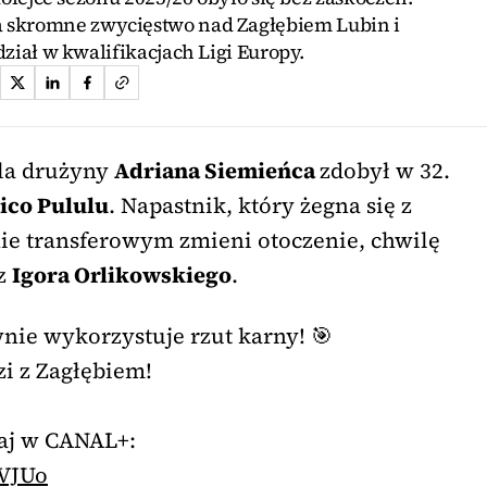
ła skromne zwycięstwo nad Zagłębiem Lubin i
ział w kwalifikacjach Ligi Europy.
dla drużyny
Adriana Siemieńca
zdobył w 32.
ico Pululu
. Napastnik, który żegna się z
ie transferowym zmieni otoczenie, chwilę
ez
Igora Orlikowskiego
.
nie wykorzystuje rzut karny! 🎯
zi z Zagłębiem!
daj w CANAL+:
EVJUo