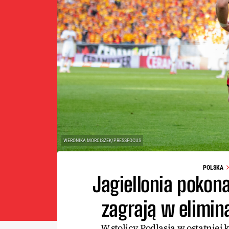
WERONIKA MORCISZEK/PRESSFOCUS
POLSKA
Jagiellonia pokona
zagrają w elimin
W stolicy Podlasia w ostatniej 