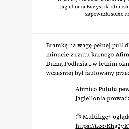
Jagiellonia Białystok odnios
zapewniła sobie ud
Bramkę na wagę pełnej puli 
minucie z rzutu karnego
Afim
Dumą Podlasia i w letnim okn
wcześniej był faulowany prz
Afimico Pululu pew
Jagiellonia prowad
📺 Multiligę+ oglą
https://t.co/Khg2y