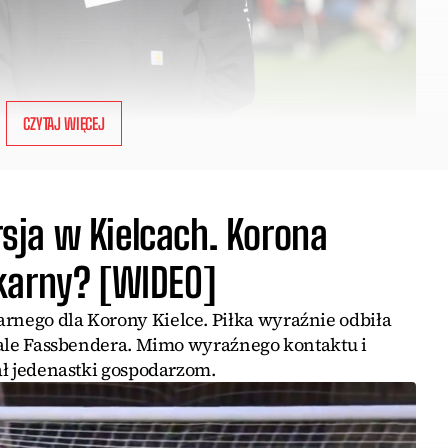
CZYTAJ WIĘCEJ
ja w Kielcach. Korona
karny? [WIDEO]
arnego dla Korony Kielce. Piłka wyraźnie odbiła
trzale Fassbendera. Mimo wyraźnego kontaktu i
dał jedenastki gospodarzom.