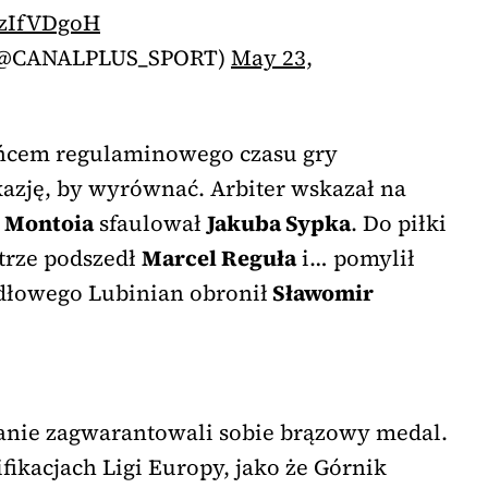
nzIfVDgoH
(@CANALPLUS_SPORT)
May 23,
ońcem regulaminowego czasu gry
azję, by wyrównać. Arbiter wskazał na
 Montoia
sfaulował
Jakuba Sypka
. Do piłki
trze podszedł
Marcel Reguła
i… pomylił
dłowego Lubinian obronił
Sławomir
anie zagwarantowali sobie brązowy medal.
fikacjach Ligi Europy, jako że Górnik