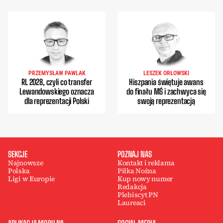
PRZEMYSŁAW PAWLAK
LESZEK ORŁOWSKI
RL 2028, czyli co transfer
Hiszpania świętuje awans
Lewandowskiego oznacza
do finału MŚ i zachwyca się
dla reprezentacji Polski
swoją reprezentacją
SEKCJE
POZNAJ NAS
Najnowsze
Kontakt i reklama
Polska
Piłka Nożna
Ligi w Europie
Kup nowy numer
Redakcja
Plebiscyt PN
Laureaci