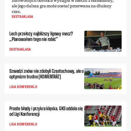
zdrowotnych obrońca wystąpił w meczu z Hammarby,
ale jego dalsza gra może zostać przerwana na dłuższy
czas.
EKSTRAKLASA
Lech przełoży najbliższy ligowy mecz?
„Planowałem tego nie robić”
EKSTRAKLASA
Szwedzi znów nie zdobyli Częstochowy, ale o
optymizm trudno [KOMENTARZ]
LIGA KONFERENCJI
Proste błędy i przykra klęska. GKS oddala się
od Ligi Konferencji
LIGA KONFERENCJI