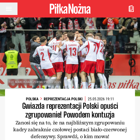
Przejdź do treści
FOT. MARCIN KARCZEWSKI/PRESSFOCUS
POLSKA
REPREZENTACJA POLSKI
25.05.2026 19:11
Gwiazda reprezentacji Polski opuści
zgrupowanie! Powodem kontuzja
Zanosi się na to, że na najbliższym zgrupowaniu
kadry zabraknie czołowej postaci biało-czerwonej
defensywy. Sprawdź, o kim mowa!