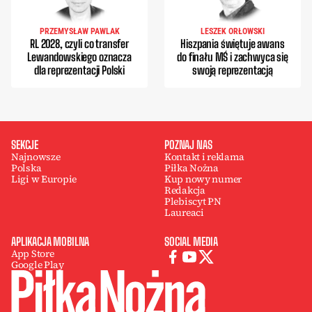
PRZEMYSŁAW PAWLAK
LESZEK ORŁOWSKI
RL 2028, czyli co transfer
Hiszpania świętuje awans
Lewandowskiego oznacza
do finału MŚ i zachwyca się
dla reprezentacji Polski
swoją reprezentacją
SEKCJE
POZNAJ NAS
Najnowsze
Kontakt i reklama
Polska
Piłka Nożna
Ligi w Europie
Kup nowy numer
Redakcja
Plebiscyt PN
Laureaci
APLIKACJA MOBILNA
SOCIAL MEDIA
App Store
Google Play