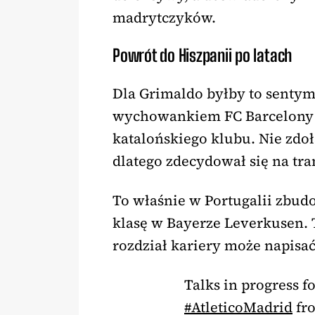
madrytczyków.
Powrót do Hiszpanii po latach
Dla Grimaldo byłby to sentym
wychowankiem FC Barcelony i
katalońskiego klubu. Nie zdoł
dlatego zdecydował się na tran
To właśnie w Portugalii zbud
klasę w Bayerze Leverkusen. T
rozdział kariery może napisać
Talks in progress f
#AtleticoMadrid
fr