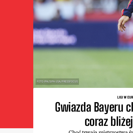
FOTO IPA/SIPA USA/PRESSFOCUS
LIGI W EU
Gwiazda Bayeru ch
coraz bliże
Choć trwają mistrzostwa ś