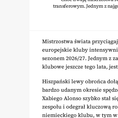
transferowym. Jednym z najgo
Mistrzostwa świata przyciągaj
europejskie kluby intensywn
sezonem 2026/27. Jednym z z
klubowe jeszcze tego lata, jes
Hiszpański lewy obrońca doł
bardzo udanym okresie spędz
Xabiego Alonso szybko stał si
zespołu i odegrał kluczową r
niemieckiego klubu, w tym w