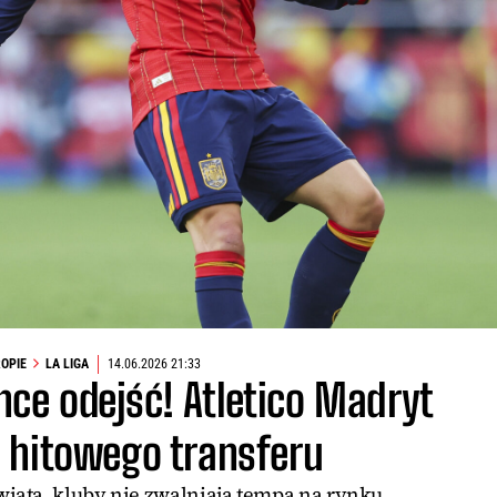
ROPIE
LA LIGA
14.06.2026 21:33
ce odejść! Atletico Madryt
j hitowego transferu
wiata, kluby nie zwalniają tempa na rynku