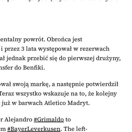
entalny powrót. Obrońca jest
 przez 3 lata występował w rezerwach
ał jednak przebić się do pierwszej drużyny,
sfer do Benfiki.
ował swoją markę, a następnie potwierdził
eraz wszystko wskazuje na to, że kolejny
 już w barwach Atletico Madryt.
or Alejandro
#Grimaldo
to
om
#BayerLeverkusen
. The left-