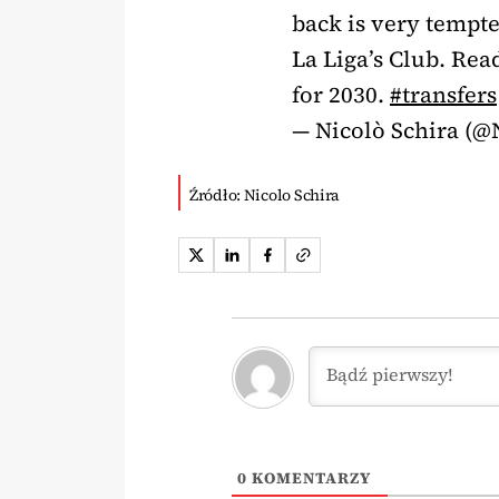
back is very tempted
La Liga’s Club. Rea
for 2030.
#transfers
— Nicolò Schira (@
Źródło: Nicolo Schira
0
KOMENTARZY