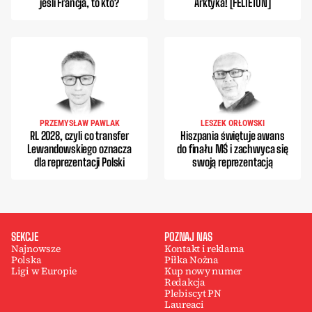
jeśli Francja, to kto?
Arktyka! [FELIETON]
PRZEMYSŁAW PAWLAK
LESZEK ORŁOWSKI
RL 2028, czyli co transfer
Hiszpania świętuje awans
Lewandowskiego oznacza
do finału MŚ i zachwyca się
dla reprezentacji Polski
swoją reprezentacją
SEKCJE
POZNAJ NAS
Najnowsze
Kontakt i reklama
Polska
Piłka Nożna
Ligi w Europie
Kup nowy numer
Redakcja
Plebiscyt PN
Laureaci