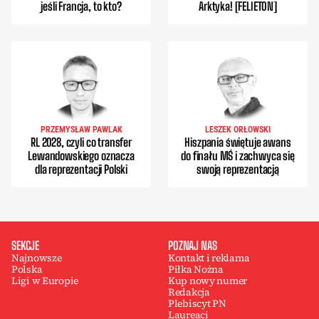
jeśli Francja, to kto?
Arktyka! [FELIETON]
PRZEMYSŁAW PAWLAK
LESZEK ORŁOWSKI
RL 2028, czyli co transfer
Hiszpania świętuje awans
Lewandowskiego oznacza
do finału MŚ i zachwyca się
dla reprezentacji Polski
swoją reprezentacją
SEKCJE
POZNAJ NAS
Najnowsze
Kontakt i reklama
Polska
Piłka Nożna
Ligi w Europie
Kup nowy numer
Redakcja
Plebiscyt PN
Laureaci