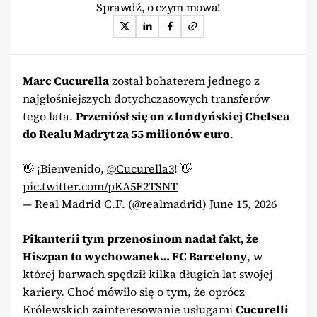
Sprawdź, o czym mowa!
Marc Cucurella
został bohaterem jednego z
najgłośniejszych dotychczasowych transferów
tego lata.
Przeniósł się on z londyńskiej Chelsea
do Realu Madryt za 55 milionów euro
.
👋 ¡Bienvenido,
@Cucurella3
! 👋
pic.twitter.com/pKA5F2TSNT
— Real Madrid C.F. (@realmadrid)
June 15, 2026
Pikanterii tym przenosinom nadał fakt, że
Hiszpan to wychowanek… FC Barcelony
, w
której barwach spędził kilka długich lat swojej
kariery. Choć mówiło się o tym, że oprócz
Królewskich zainteresowanie usługami
Cucurelli