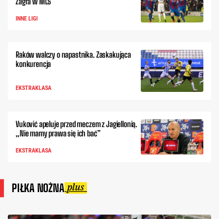
Zagra w MLS
INNE LIGI
Raków walczy o napastnika. Zaskakująca
konkurencja
EKSTRAKLASA
Vuković apeluje przed meczem z Jagiellonią.
„Nie mamy prawa się ich bać”
EKSTRAKLASA
PIŁKA NOŻNA