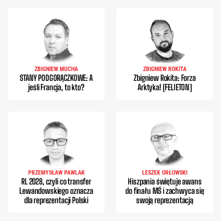
ZBIGNIEW MUCHA
ZBIGNIEW ROKITA
STANY PODGORĄCZKOWE: A
Zbigniew Rokita: Forza
jeśli Francja, to kto?
Arktyka! [FELIETON]
PRZEMYSŁAW PAWLAK
LESZEK ORŁOWSKI
RL 2028, czyli co transfer
Hiszpania świętuje awans
Lewandowskiego oznacza
do finału MŚ i zachwyca się
dla reprezentacji Polski
swoją reprezentacją