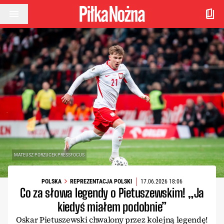
Przejdź do treści
MATEUSZ PORZUCEK PRESSFOCUS
POLSKA
REPREZENTACJA POLSKI
17.06.2026 18:06
Co za słowa legendy o Pietuszewskim! „Ja
kiedyś miałem podobnie”
Oskar Pietuszewski chwalony przez kolejną legendę!