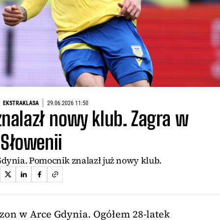
EKSTRAKLASA
29.06.2026 11:50
 znalazł nowy klub. Zagra w
Słowenii
Gdynia. Pomocnik znalazł już nowy klub.
zon w Arce Gdynia. Ogółem 28-latek