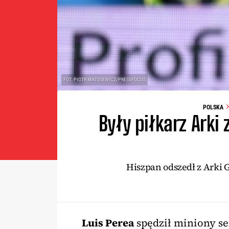
FOT. PIOTR MATUSEWICZ/PRESSFOCUS
POLSKA
Były piłkarz Arki
Hiszpan odszedł z Arki 
Luis Perea
spędził miniony se