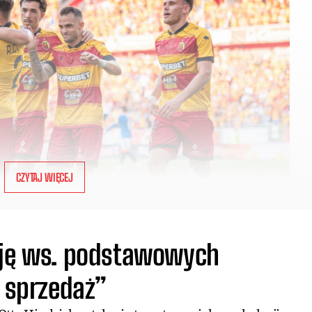
CZYTAJ WIĘCEJ
zję ws. podstawowych
a sprzedaż”