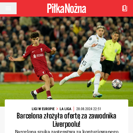
Przejdź do treści
LIGI W EUROPIE
LA LIGA
28.08.2024 22:51
Barcelona złożyła ofertę za zawodnika
Liverpoolu!
Barcelona szuka zastępstwa za kontuzjowanego