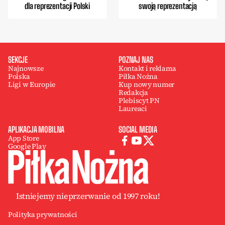
dla reprezentacji Polski
swoją reprezentacją
SEKCJE
POZNAJ NAS
Najnowsze
Kontakt i reklama
Polska
Piłka Nożna
Ligi w Europie
Kup nowy numer
Redakcja
Plebiscyt PN
Laureaci
APLIKACJA MOBILNA
SOCIAL MEDIA
App Store
Google Play
Istniejemy nieprzerwanie od 1997 roku!
Polityka prywatności