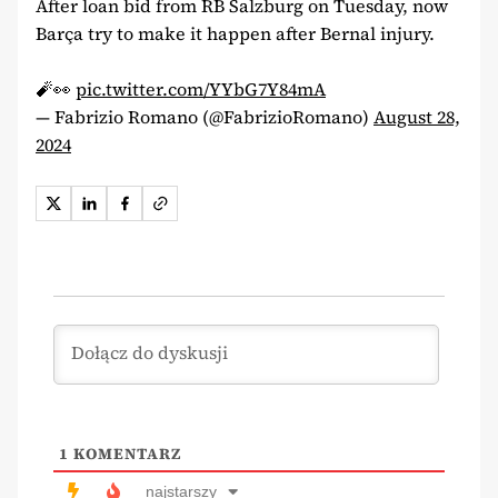
After loan bid from RB Salzburg on Tuesday, now
Barça try to make it happen after Bernal injury.
🧨👀
pic.twitter.com/YYbG7Y84mA
— Fabrizio Romano (@FabrizioRomano)
August 28,
2024
1
KOMENTARZ
najstarszy