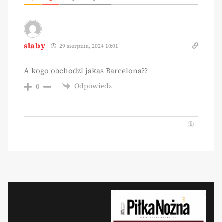
slaby
29 sierpnia, 2024 10:01
A kogo obchodzi jakas Barcelona??
Odpowiedz
0