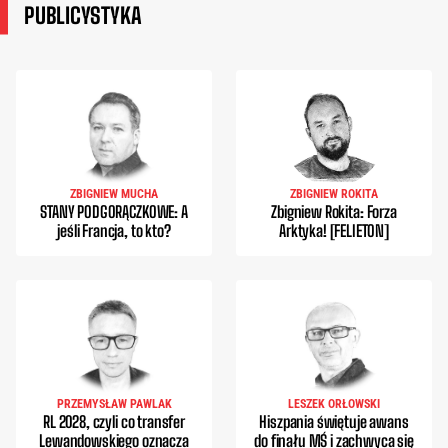
PUBLICYSTYKA
ZBIGNIEW MUCHA
ZBIGNIEW ROKITA
STANY PODGORĄCZKOWE: A
Zbigniew Rokita: Forza
jeśli Francja, to kto?
Arktyka! [FELIETON]
PRZEMYSŁAW PAWLAK
LESZEK ORŁOWSKI
RL 2028, czyli co transfer
Hiszpania świętuje awans
Lewandowskiego oznacza
do finału MŚ i zachwyca się