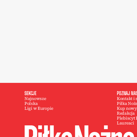
SEKCJE
POZNAJ NA
Najnowsze
Kontakt i
Polska
Piłka Noż
Ligi w Europie
Kup nowy
Redakcja
Plebiscyt
Laureaci