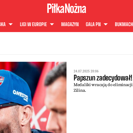
SKA
LIGI W EUROPIE
MAGAZYN
GALA PN
BUKMACH
24.07.2025 20:06
Papszun zadecydował! 
Medaliki wracają do eliminacji
Zilina.