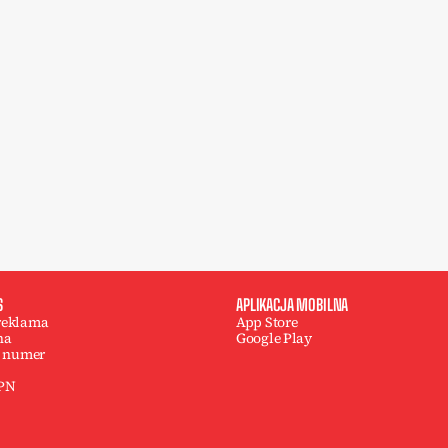
S
APLIKACJA MOBILNA
 reklama
App Store
na
Google Play
 numer
 PN