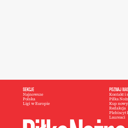
SEKCJE
POZNAJ NA
Najnowsze
Kontakt i
Polska
Piłka Noż
Ligi w Europie
Kup nowy
Redakcja
Plebiscyt
Laureaci