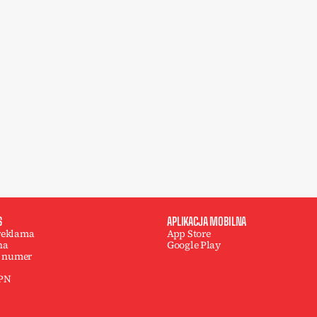
S
APLIKACJA MOBILNA
 reklama
App Store
na
Google Play
 numer
 PN