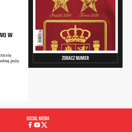
two w
i
ym się
ZOBACZ NUMER
pełną pulę
SOCIAL MEDIA