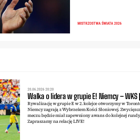
MISTRZOSTWA ŚWIATA 2026
20.06.2026 20:20
Walka o lidera w grupie E! Niemcy – WKS 
Rywalizację w grupie E w 2. kolejce otworzymy w Toront
Niemcy zagrają z Wybrzeżem Kości Słoniowej. Zwycięzca
meczu będzie miał zapewniony awans do kolejnej rundy
Zapraszamy na relację LIVE!