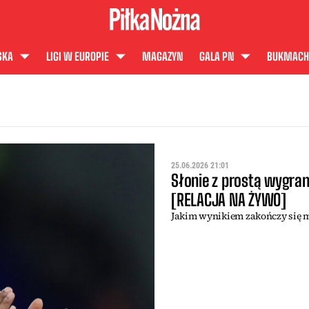
SKA
LIGI W EUROPIE
MAGAZYN
GALA PN
BUKMACH
25.06.2026 21:01
Słonie z prostą wygra
[RELACJA NA ŻYWO]
Jakim wynikiem zakończy się m