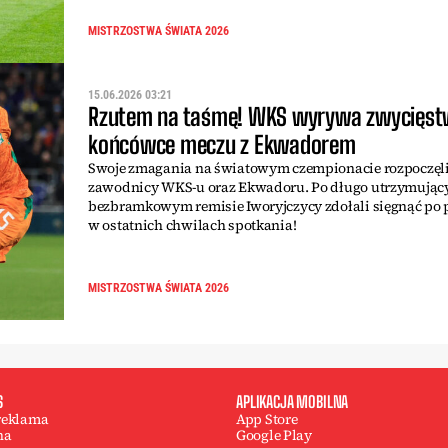
MISTRZOSTWA ŚWIATA 2026
15.06.2026 03:21
Rzutem na taśmę! WKS wyrywa zwycięs
końcówce meczu z Ekwadorem
Swoje zmagania na światowym czempionacie rozpoczęl
zawodnicy WKS-u oraz Ekwadoru. Po długo utrzymując
bezbramkowym remisie Iworyjczycy zdołali sięgnąć po 
w ostatnich chwilach spotkania!
MISTRZOSTWA ŚWIATA 2026
S
APLIKACJA MOBILNA
 reklama
App Store
na
Google Play