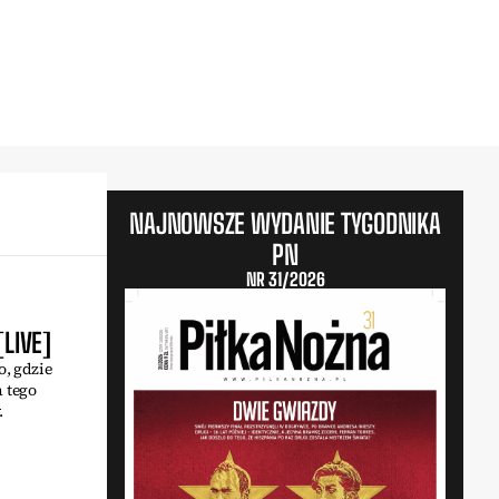
NAJNOWSZE WYDANIE TYGODNIKA
PN
NR 31/2026
[LIVE]
o, gdzie
 tego
.