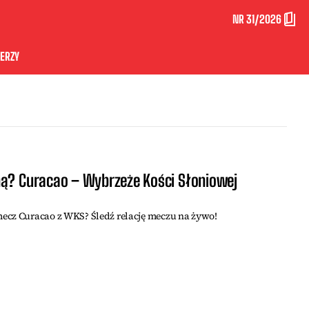
NR 31/2026
ERZY
ną? Curacao – Wybrzeże Kości Słoniowej
ecz Curacao z WKS? Śledź relację meczu na żywo!