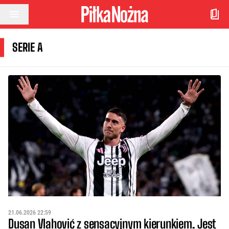
Przejdź do treści
SERIE A
21.06.2026 22:59
Dusan Vlahović z sensacyjnym kierunkiem. Jest