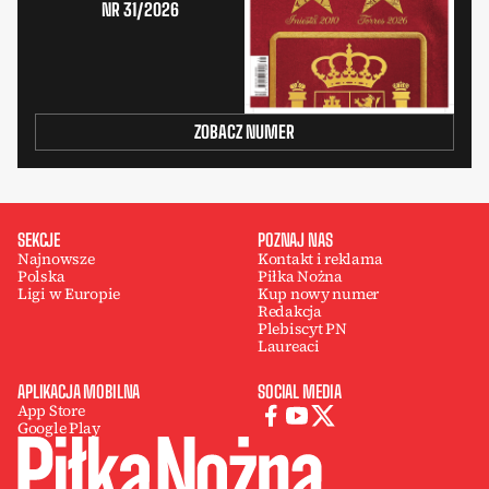
NR 31/2026
ZOBACZ NUMER
SEKCJE
POZNAJ NAS
Najnowsze
Kontakt i reklama
Polska
Piłka Nożna
Ligi w Europie
Kup nowy numer
Redakcja
Plebiscyt PN
Laureaci
APLIKACJA MOBILNA
SOCIAL MEDIA
App Store
Google Play