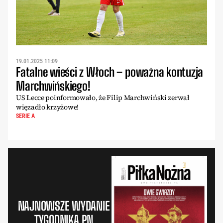
19.01.2025 11:09
Fatalne wieści z Włoch – poważna kontuzja
Marchwińskiego!
US Lecce poinformowało, że Filip Marchwiński zerwał
więzadło krzyżowe!
SERIE A
NAJNOWSZE WYDANIE
TYGODNIKA PN