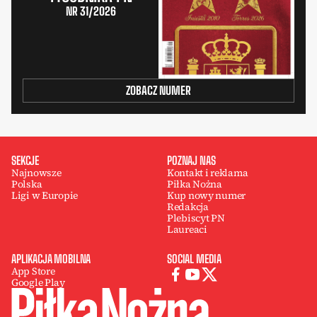
NR 31/2026
ZOBACZ NUMER
SEKCJE
POZNAJ NAS
Najnowsze
Kontakt i reklama
Polska
Piłka Nożna
Ligi w Europie
Kup nowy numer
Redakcja
Plebiscyt PN
Laureaci
APLIKACJA MOBILNA
SOCIAL MEDIA
App Store
Google Play