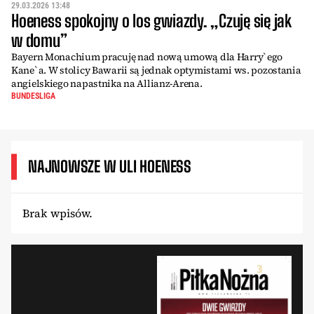
29.03.2026 13:48
Hoeness spokojny o los gwiazdy. „Czuję się jak
w domu”
Bayern Monachium pracuję nad nową umową dla Harry`ego
Kane`a. W stolicy Bawarii są jednak optymistami ws. pozostania
angielskiego napastnika na Allianz-Arena.
BUNDESLIGA
NAJNOWSZE W ULI HOENESS
Brak wpisów.