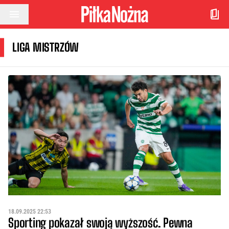
Przejdź do treści
LIGA MISTRZÓW
18.09.2025 22:53
Sporting pokazał swoją wyższość. Pewna