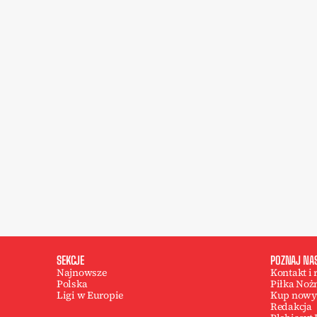
SEKCJE
POZNAJ NA
Najnowsze
Kontakt i
Polska
Piłka Noż
Ligi w Europie
Kup nowy
Redakcja