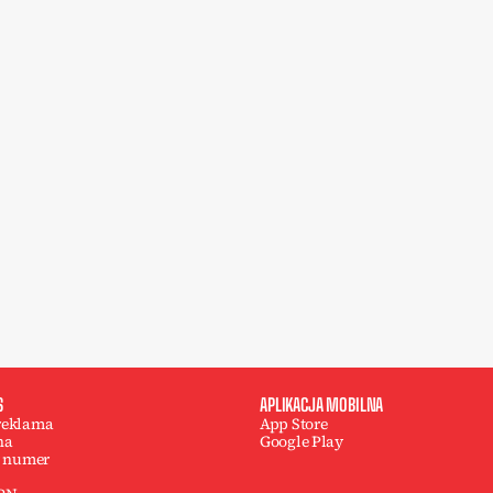
S
APLIKACJA MOBILNA
 reklama
App Store
na
Google Play
 numer