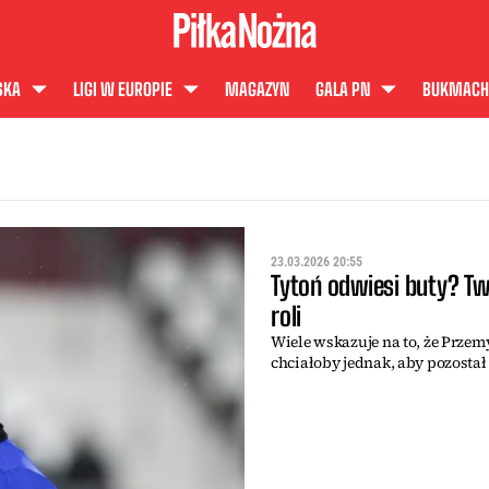
SKA
LIGI W EUROPIE
MAGAZYN
GALA PN
BUKMACH
23.03.2026 20:55
Tytoń odwiesi buty? Tw
roli
Wiele wskazuje na to, że Prze
chciałoby jednak, aby pozostał 