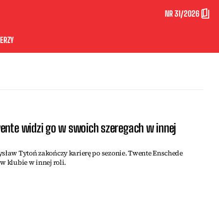
NR 31/2026
ERZY
ente widzi go w swoich szeregach w innej
mysław Tytoń zakończy karierę po sezonie. Twente Enschede
w klubie w innej roli.